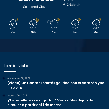
80%
2.68 km/h
Scattered Clouds
28
25
27
25
29
℃
℃
℃
℃
℃
Vie
Sáb
Dom
Lun
Mar
Lo más visto
noviembre 27, 2022
(Video) Un Cantor «cantó» gol tico con el corazón y se
hizo viral
febrero 26, 2022
¿Tiene billetes de algodón? Vea cuáles dejan de
circular a partir del 1 de marzo