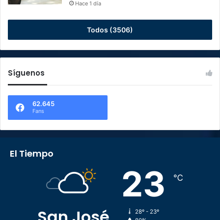
Hace 1 día
Todos (3506)
Síguenos
62.645
Fans
El Tiempo
23
℃
San José
28º - 23º