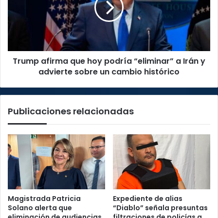
podría
“eliminar”
a
Irán
y
Trump afirma que hoy podría “eliminar” a Irán y
advierte
sobre
advierte sobre un cambio histórico
un
cambio
histórico
Publicaciones relacionadas
Magistrada Patricia
Expediente de alias
Solano alerta que
“Diablo” señala presuntas
eliminación de audiencias
filtraciones de policías a