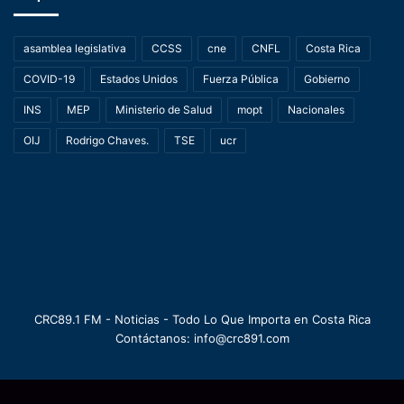
asamblea legislativa
CCSS
cne
CNFL
Costa Rica
COVID-19
Estados Unidos
Fuerza Pública
Gobierno
INS
MEP
Ministerio de Salud
mopt
Nacionales
OIJ
Rodrigo Chaves.
TSE
ucr
CRC89.1 FM - Noticias - Todo Lo Que Importa en Costa Rica
Contáctanos: info@crc891.com