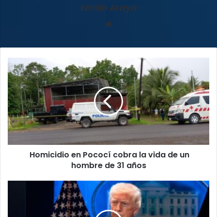
Emilio Araya
Sitio
web
Homicidio
en
Pococí
cobra
la
vida
de
un
hombre
Homicidio en Pococí cobra la vida de un
de
31
hombre de 31 años
años
Trump
afirma
que
hoy