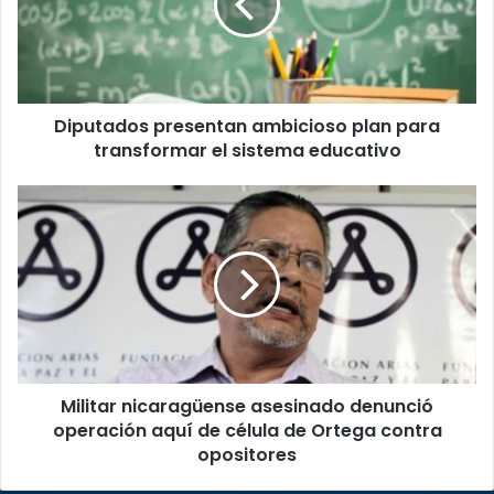
para
transformar
el
sistema
educativo
Diputados presentan ambicioso plan para
transformar el sistema educativo
Militar
nicaragüense
asesinado
denunció
operación
aquí
de
célula
de
Militar nicaragüense asesinado denunció
Ortega
contra
operación aquí de célula de Ortega contra
opositores
opositores