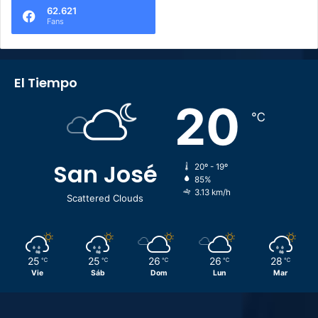
62.621
Fans
El Tiempo
20
℃
San José
20º - 19º
85%
3.13 km/h
Scattered Clouds
25
25
26
26
28
℃
℃
℃
℃
℃
Vie
Sáb
Dom
Lun
Mar