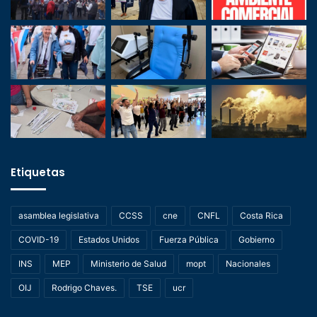
Etiquetas
asamblea legislativa
CCSS
cne
CNFL
Costa Rica
COVID-19
Estados Unidos
Fuerza Pública
Gobierno
INS
MEP
Ministerio de Salud
mopt
Nacionales
OIJ
Rodrigo Chaves.
TSE
ucr