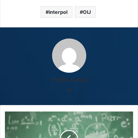
interpol
OIJ
Emilio Araya
Sitio
web
Diputados
presentan
ambicioso
plan