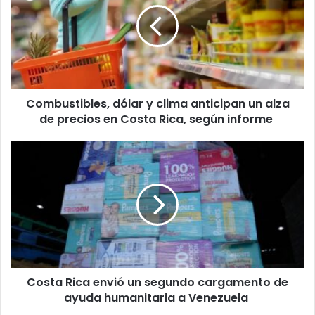
clima
anticipan
un
alza
de
precios
Combustibles, dólar y clima anticipan un alza
en
Costa
de precios en Costa Rica, según informe
Rica,
según
Costa
informe
Rica
envió
un
segundo
cargamento
de
ayuda
humanitaria
Costa Rica envió un segundo cargamento de
a
Venezuela
ayuda humanitaria a Venezuela