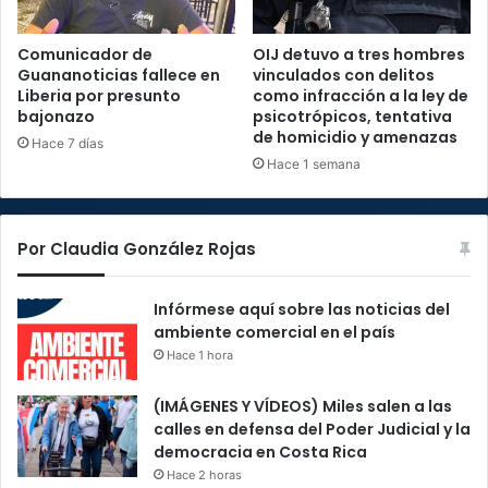
Comunicador de
OIJ detuvo a tres hombres
Guananoticias fallece en
vinculados con delitos
Liberia por presunto
como infracción a la ley de
bajonazo
psicotrópicos, tentativa
de homicidio y amenazas
Hace 7 días
Hace 1 semana
Por Claudia González Rojas
Infórmese aquí sobre las noticias del
ambiente comercial en el país
Hace 1 hora
(IMÁGENES Y VÍDEOS) Miles salen a las
calles en defensa del Poder Judicial y la
democracia en Costa Rica
Hace 2 horas