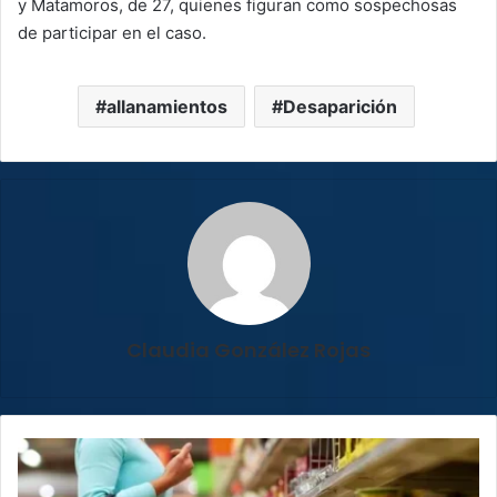
y Matamoros, de 27, quienes figuran como sospechosas
de participar en el caso.
allanamientos
Desaparición
Claudia González Rojas
Combustibles,
dólar
y