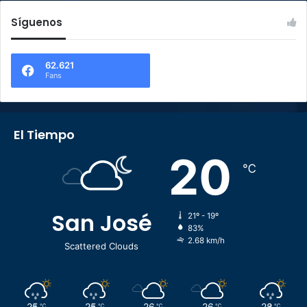
Síguenos
62.621
Fans
El Tiempo
20
℃
San José
21º - 19º
83%
2.68 km/h
Scattered Clouds
25
25
26
26
28
℃
℃
℃
℃
℃