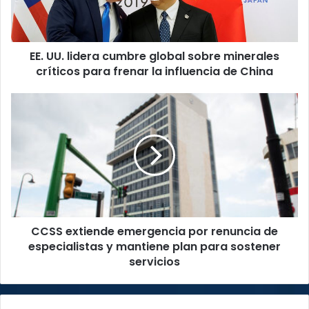
minerales
críticos
para
EE. UU. lidera cumbre global sobre minerales
frenar
la
críticos para frenar la influencia de China
influencia
de
CCSS
China
extiende
emergencia
por
renuncia
de
especialistas
y
mantiene
CCSS extiende emergencia por renuncia de
plan
para
especialistas y mantiene plan para sostener
sostener
servicios
servicios