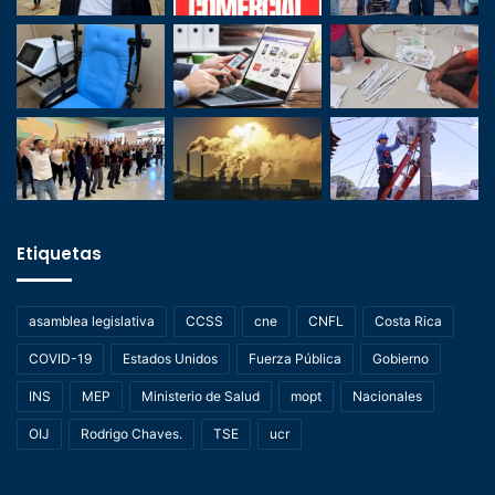
Etiquetas
asamblea legislativa
CCSS
cne
CNFL
Costa Rica
COVID-19
Estados Unidos
Fuerza Pública
Gobierno
INS
MEP
Ministerio de Salud
mopt
Nacionales
OIJ
Rodrigo Chaves.
TSE
ucr