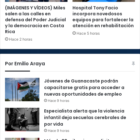
(IMÁGENES Y VÍDEOS) Miles
Hospital Tony Facio
salen a las calles en
incorpora novedosos
defensa del Poder Judicial
equipos para fortalecer la
y la democracia en Costa
atención en rehabilitación
Rica
Hace 5 horas
Hace 2 horas
Por Emilio Araya
Jóvenes de Guanacaste podrán
capacitarse gratis para acceder a
nuevas oportunidades de empleo
Hace 9 horas
Especialista alerta que la violencia
infantil deja secuelas cerebrales de
por vida
Hace 9 horas