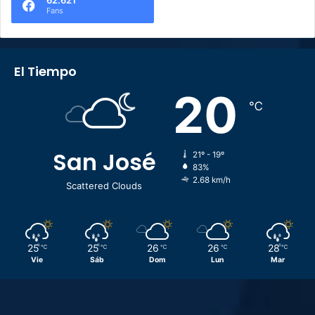
62.621
Fans
El Tiempo
20
℃
San José
21º - 19º
83%
2.68 km/h
Scattered Clouds
25
25
26
26
28
℃
℃
℃
℃
℃
Vie
Sáb
Dom
Lun
Mar