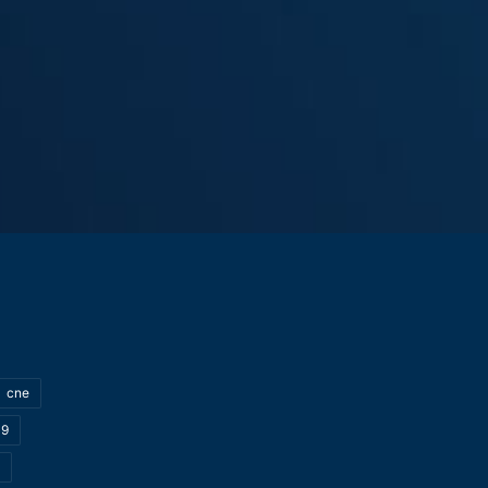
cne
19