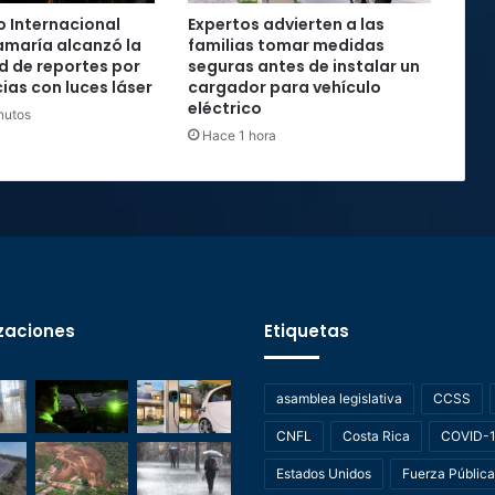
 Internacional
Expertos advierten a las
maría alcanzó la
familias tomar medidas
rd de reportes por
seguras antes de instalar un
ias con luces láser
cargador para vehículo
eléctrico
nutos
Hace 1 hora
zaciones
Etiquetas
asamblea legislativa
CCSS
CNFL
Costa Rica
COVID-
Estados Unidos
Fuerza Pública