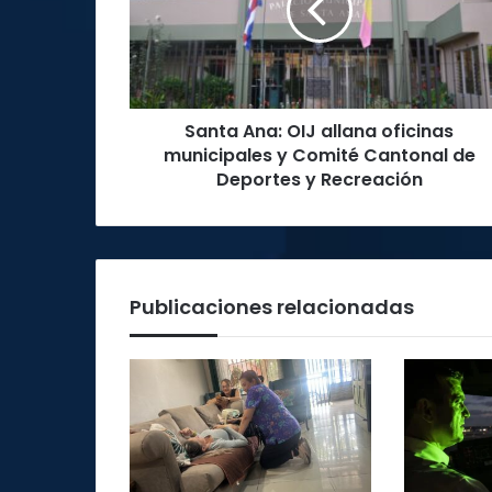
oficinas
municipales
y
Comité
Cantonal
Santa Ana: OIJ allana oficinas
de
Deportes
municipales y Comité Cantonal de
y
Deportes y Recreación
Recreación
Publicaciones relacionadas