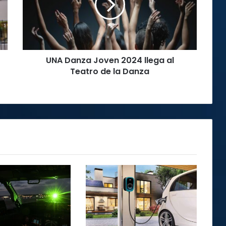
llega
al
Teatro
de
la
UNA Danza Joven 2024 llega al
Danza
Teatro de la Danza