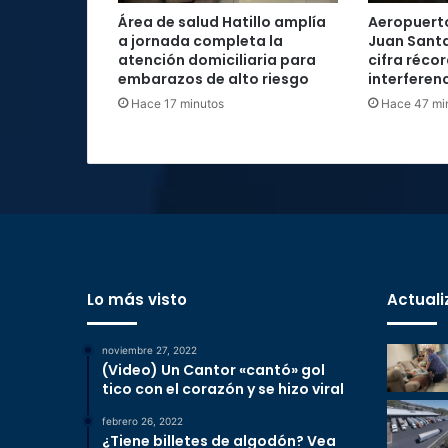
Área de salud Hatillo amplía
Aeropuerto
a jornada completa la
Juan Santa
atención domiciliaria para
cifra réco
embarazos de alto riesgo
interferenc
Hace 17 minutos
Hace 47 mi
Lo más visto
Actuali
noviembre 27, 2022
(Video) Un Cantor «cantó» gol
tico con el corazón y se hizo viral
febrero 26, 2022
¿Tiene billetes de algodón? Vea