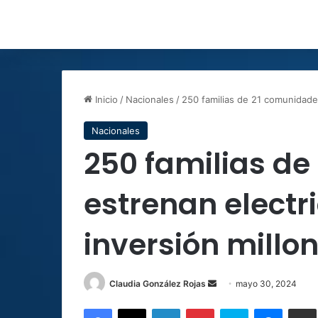
Inicio
/
Nacionales
/
250 familias de 21 comunidades
Nacionales
250 familias d
estrenan electr
inversión millo
Send
Claudia González Rojas
mayo 30, 2024
an
Facebook
X
LinkedIn
Pinterest
Skype
Messen
C
email