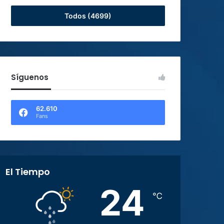
Todos (4699)
Síguenos
62.610
Fans
El Tiempo
24
℃