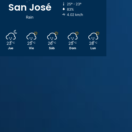
San José
25º - 23º
83%
4.02 km/h
Rain
23
25
26
25
28
℃
℃
℃
℃
℃
Jue
Vie
Sáb
Dom
Lun