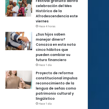
Festival gratuito abrirá
celebración del Mes
Histórico de la
Afrodescendencia este
viernes
Hace 4 horas
¿Sus hijos saben
manejar dinero?
Conozca en esta nota
cinco hábitos que
pueden cambiar su
futuro financiero
Hace 1 día
Proyecto de reforma
constitucional impulsa
reconocimiento de la
lengua de señas como
patrimonio cultural y
lingüístico
Hace 1 día