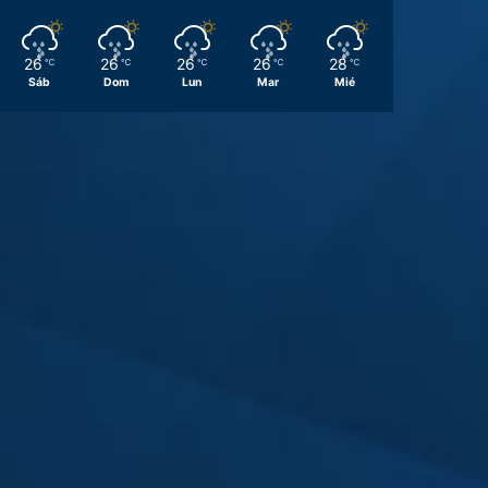
26
26
26
26
28
℃
℃
℃
℃
℃
Sáb
Dom
Lun
Mar
Mié