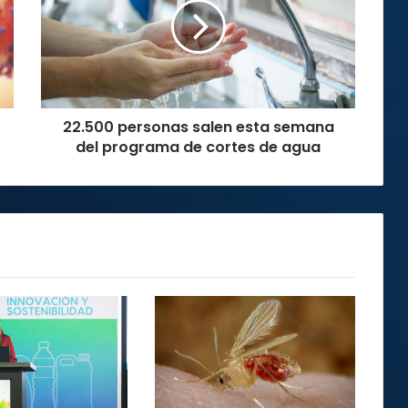
esta
semana
del
programa
de
cortes
22.500 personas salen esta semana
de
agua
del programa de cortes de agua