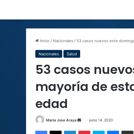
Inicio
/
Nacionales
/
53 casos nuevos este domingo
Nacionales
Salud
53 casos nuevo
mayoría de est
edad
Send
Maria Jose Araya
junio 14, 2020
an
Facebook
X
LinkedIn
Pinterest
Skype
Messen
C