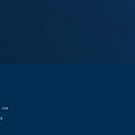
cne
19