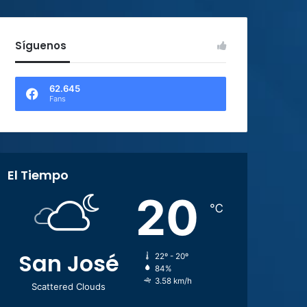
Síguenos
62.645
Fans
El Tiempo
20
℃
San José
22º - 20º
84%
3.58 km/h
Scattered Clouds