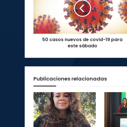
de
covid-
19
para
este
sábado
50 casos nuevos de covid-19 para
este sábado
Publicaciones relacionadas