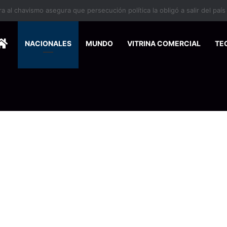
 se suma a la economía circular
HOME
NACIONALES
MUNDO
VITRINA COMERCIAL
TE