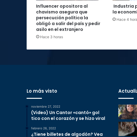
Influencer opositora al
Industria 
chavismo asegura que
la economí
persecución política la
Hace 4 hor
obligó a salir del país y pedir
asilo en el extranjero
Hace 3 horas
Lo más visto
Actuali
noviembre 27, 2022
(Video) Un Cantor «cantó» gol
tico con el corazón y se hizo viral
febrero 26, 2022
¿Tiene billetes de algodón? Vea