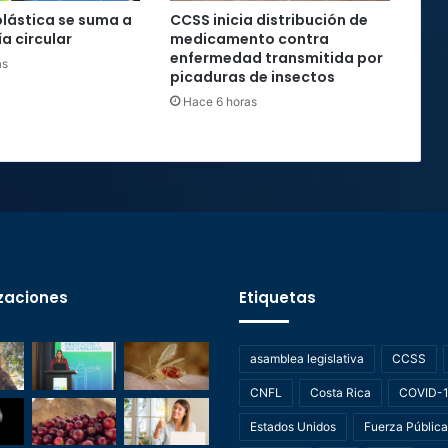
plástica se suma a
CCSS inicia distribución de
a circular
medicamento contra
enfermedad transmitida por
as
picaduras de insectos
Hace 6 horas
zaciones
Etiquetas
asamblea legislativa
CCSS
CNFL
Costa Rica
COVID-
Estados Unidos
Fuerza Pública