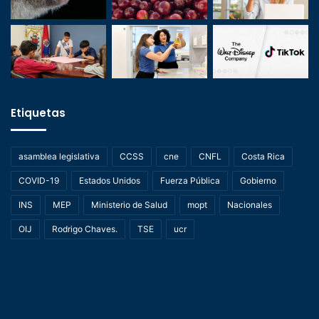
Etiquetas
asamblea legislativa
CCSS
cne
CNFL
Costa Rica
COVID-19
Estados Unidos
Fuerza Pública
Gobierno
INS
MEP
Ministerio de Salud
mopt
Nacionales
OIJ
Rodrigo Chaves.
TSE
ucr