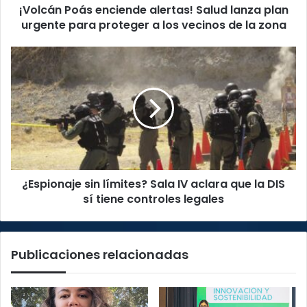
¡Volcán Poás enciende alertas! Salud lanza plan
proteger
a
urgente para proteger a los vecinos de la zona
los
vecinos
¿Espionaje
de
sin
la
límites?
zona
Sala
IV
aclara
que
la
DIS
¿Espionaje sin límites? Sala IV aclara que la DIS
sí
tiene
sí tiene controles legales
controles
legales
Publicaciones relacionadas