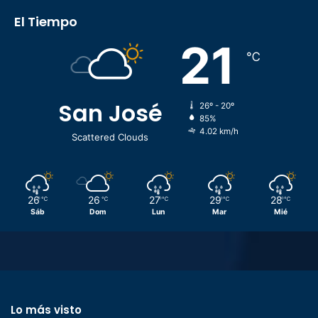
El Tiempo
21
℃
San José
26º - 20º
85%
4.02 km/h
Scattered Clouds
26
26
27
29
28
℃
℃
℃
℃
℃
Sáb
Dom
Lun
Mar
Mié
Lo más visto