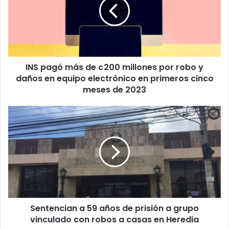
de
¢200
millones
por
robo
y
INS pagó más de ¢200 millones por robo y
daños
en
daños en equipo electrónico en primeros cinco
equipo
meses de 2023
electrónico
en
Sentencian
primeros
a
cinco
59
meses
años
de
de
2023
prisión
a
grupo
vinculado
Sentencian a 59 años de prisión a grupo
con
robos
vinculado con robos a casas en Heredia
a