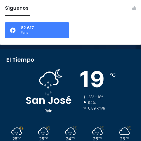
Síguenos
62.617
Fans
El Tiempo
19
℃
San José
28º - 18º
94%
0.89 km/h
Rain
28
25
24
26
25
℃
℃
℃
℃
℃