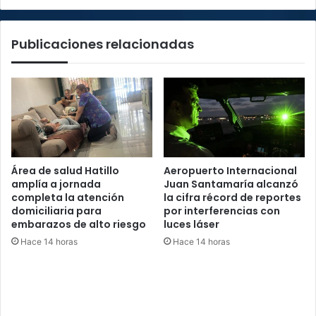
casas
en
Publicaciones relacionadas
Heredia
Área de salud Hatillo
Aeropuerto Internacional
amplía a jornada
Juan Santamaría alcanzó
completa la atención
la cifra récord de reportes
domiciliaria para
por interferencias con
embarazos de alto riesgo
luces láser
Hace 14 horas
Hace 14 horas