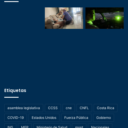
Etiquetas
asamblea legislativa
CCSS
cne
CNFL
Costa Rica
COVID-19
Estados Unidos
Fuerza Pública
Gobierno
INS
MEP
Ministerio de Salud
mopt
Nacionales