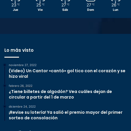
23
25
27
27
26
℃
℃
℃
℃
℃
Jue
Vie
Sáb
Dom
Lun
Lo más visto
noviembre 27, 2022
(Video) Un Cantor «cantó» gol tico con el corazón y se
hizo viral
febrero 26, 2022
¿Tiene billetes de algodón? Vea cuáles dejan de
circular a partir del 1 de marzo
diciembre 24, 2022
¡Revise su lotería! Ya salió el premio mayor del primer
sorteo de consolación