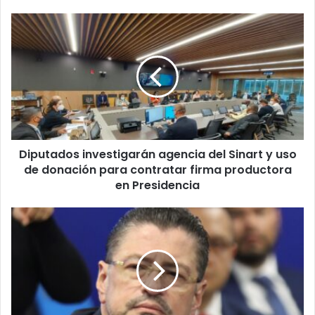
Diputados
investigarán
agencia
del
Sinart
y
uso
de
donación
Diputados investigarán agencia del Sinart y uso
para
contratar
de donación para contratar firma productora
firma
en Presidencia
productora
en
Fiscalía
Presidencia
secuestra
documentos
en
Presidencia
por
caso