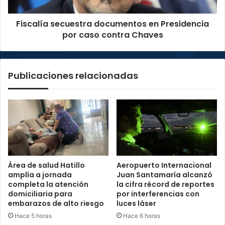
contra
Chaves
Fiscalía secuestra documentos en Presidencia
por caso contra Chaves
Publicaciones relacionadas
Área de salud Hatillo
Aeropuerto Internacional
amplía a jornada
Juan Santamaría alcanzó
completa la atención
la cifra récord de reportes
domiciliaria para
por interferencias con
embarazos de alto riesgo
luces láser
Hace 5 horas
Hace 6 horas