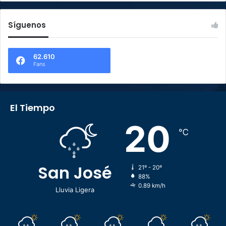
Síguenos
62.610
Fans
El Tiempo
20
℃
San José
21º - 20º
88%
0.89 km/h
Lluvia Ligera