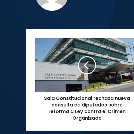
Sala
Constitucional
rechaza
nueva
consulta
de
diputados
sobre
reforma
Sala Constitucional rechaza nueva
a
Ley
consulta de diputados sobre
contra
reforma a Ley contra el Crimen
el
Organizado
Crimen
Organizado