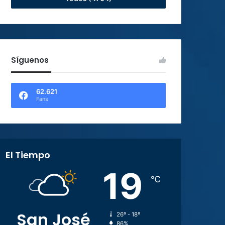
Síguenos
62.621
Fans
El Tiempo
19
℃
San José
26º - 18º
86%