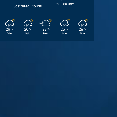
0.89 km/h
Scattered Clouds
26
26
28
25
29
℃
℃
℃
℃
℃
Vie
Sáb
Dom
Lun
Mar