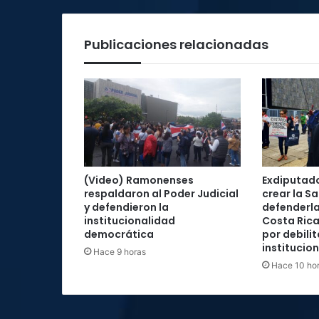
Publicaciones relacionadas
(Video) Ramonenses
Exdiputad
respaldaron al Poder Judicial
crear la Sa
y defendieron la
defenderla
institucionalidad
Costa Rica
democrática
por debilit
institucio
Hace 9 horas
Hace 10 ho