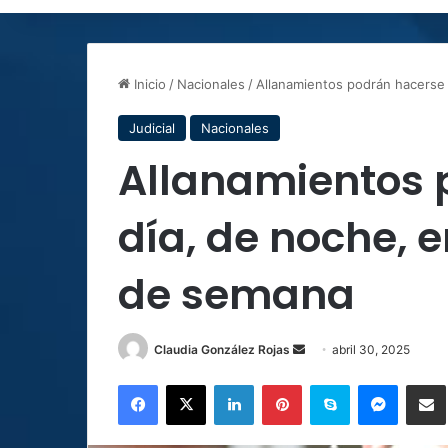
Inicio
/
Nacionales
/
Allanamientos podrán hacerse 
Judicial
Nacionales
Allanamientos 
día, de noche, e
de semana
Send
Claudia González Rojas
abril 30, 2025
an
Facebook
X
LinkedIn
Pinterest
Skype
Messen
C
email