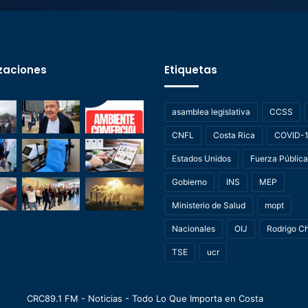
zaciones
Etiquetas
asamblea legislativa
CCSS
CNFL
Costa Rica
COVID-
Estados Unidos
Fuerza Pública
Gobierno
INS
MEP
Ministerio de Salud
mopt
Nacionales
OIJ
Rodrigo C
TSE
ucr
CRC89.1 FM - Noticias - Todo Lo Que Importa en Costa