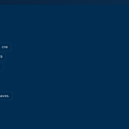
cne
19
haves.