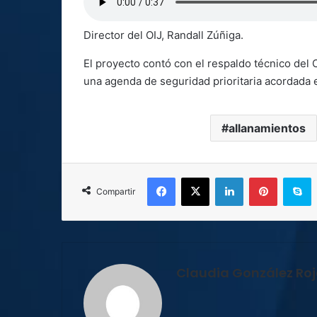
Director del OIJ, Randall Zúñiga.
El proyecto contó con el respaldo técnico del
una agenda de seguridad prioritaria acordada e
allanamientos
Facebook
X
LinkedIn
Pinterest
S
Compartir
Claudia González Ro