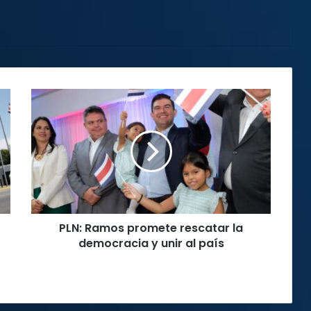
PLN:
Ramos
promete
rescatar
la
democracia
y
unir
al
PLN: Ramos promete rescatar la
país
democracia y unir al país