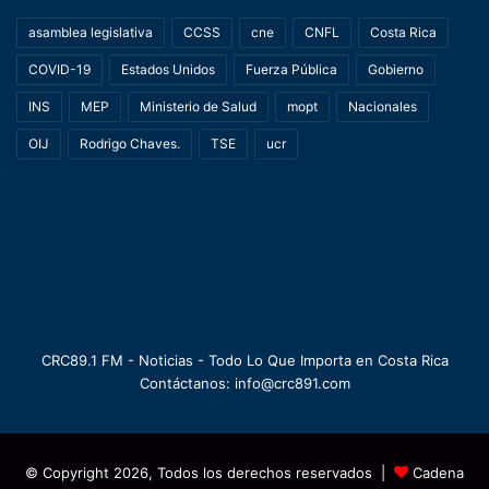
asamblea legislativa
CCSS
cne
CNFL
Costa Rica
COVID-19
Estados Unidos
Fuerza Pública
Gobierno
INS
MEP
Ministerio de Salud
mopt
Nacionales
OIJ
Rodrigo Chaves.
TSE
ucr
CRC89.1 FM - Noticias - Todo Lo Que Importa en Costa Rica
Contáctanos: info@crc891.com
© Copyright 2026, Todos los derechos reservados |
Cadena