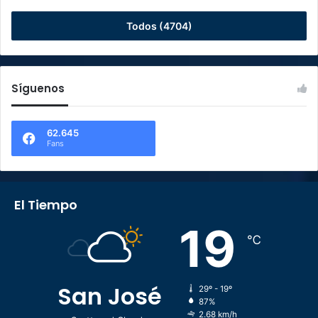
Todos (4704)
Síguenos
62.645
Fans
El Tiempo
19
℃
San José
29º - 19º
87%
2.68 km/h