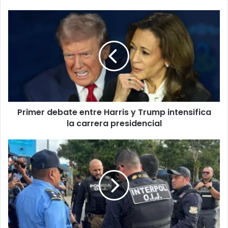
Primer
debate
entre
Harris
y
Trump
intensifica
la
carrera
Primer debate entre Harris y Trump intensifica
presidencial
la carrera presidencial
Sala
IV
avala
extradición
de
nacionales
acusados
de