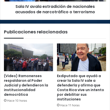
narcotráfico
Sala IV avala extradición de nacionales
o
terrorismo
acusados de narcotráfico o terrorismo
Publicaciones relacionadas
(Video) Ramonenses
Exdiputado que ayudó a
respaldaron al Poder
crear la Sala IV sale a
Judicial y defendieron la
defenderla y afirma que
institucionalidad
Costa Rica vive un intento
democrática
por debilitar sus
instituciones
Hace 10 horas
Hace 11 horas