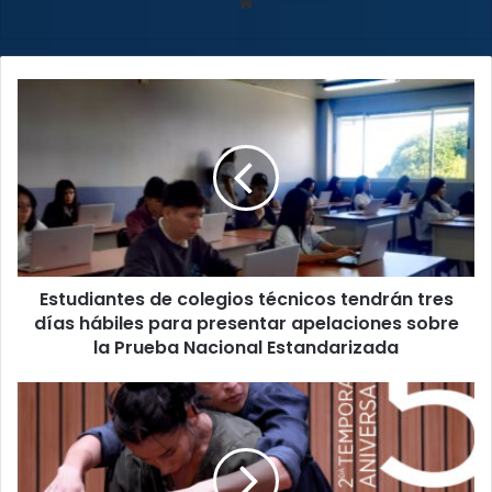
Sitio
web
Estudiantes
de
colegios
técnicos
tendrán
tres
días
hábiles
para
Estudiantes de colegios técnicos tendrán tres
presentar
apelaciones
días hábiles para presentar apelaciones sobre
sobre
la Prueba Nacional Estandarizada
la
Prueba
Teatro
Nacional
de
Estandarizada
la
Danza
presentará