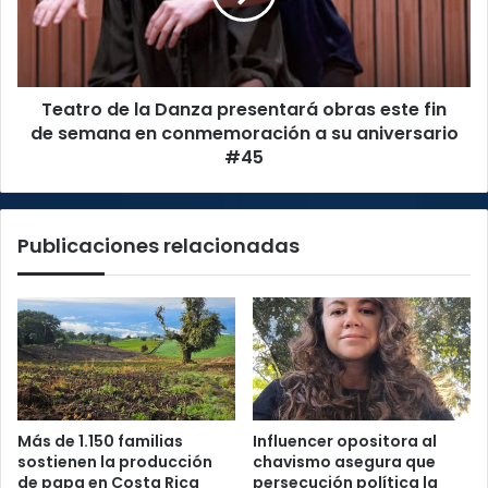
obras
este
fin
de
Teatro de la Danza presentará obras este fin
semana
en
de semana en conmemoración a su aniversario
conmemoración
#45
a
su
aniversario
Publicaciones relacionadas
#45
Más de 1.150 familias
Influencer opositora al
sostienen la producción
chavismo asegura que
de papa en Costa Rica
persecución política la