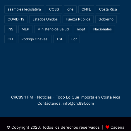
asamblea legislativa
CCSS
cne
CNFL
Costa Rica
COVID-19
Estados Unidos
Fuerza Pública
Gobierno
INS
MEP
Ministerio de Salud
mopt
Nacionales
OIJ
Rodrigo Chaves.
TSE
ucr
CRC89.1 FM - Noticias - Todo Lo Que Importa en Costa Rica
Contáctanos: info@crc891.com
© Copyright 2026, Todos los derechos reservados |
Cadena