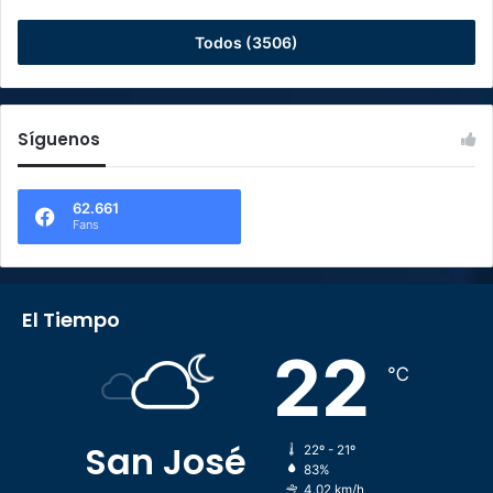
Todos (3506)
Síguenos
62.661
Fans
El Tiempo
22
℃
San José
22º - 21º
83%
4.02 km/h