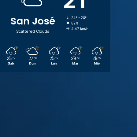
21
San José
24º - 20º
82%
4.47 km/h
Scattered Clouds
25
27
25
29
28
℃
℃
℃
℃
℃
Sáb
Dom
Lun
Mar
Mié