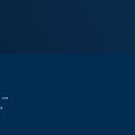
cne
19