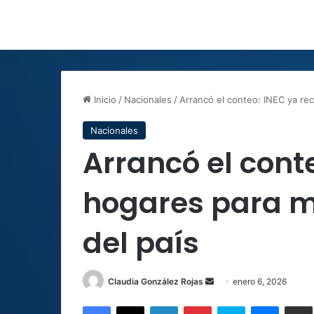
Inicio
/
Nacionales
/
Arrancó el conteo: INEC ya rec
Nacionales
Arrancó el cont
hogares para me
del país
Send
Claudia González Rojas
enero 6, 2026
an
Facebook
X
LinkedIn
Pinterest
Skype
Messen
C