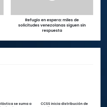
venezolanas
siguen
sin
Refugio en espera: miles de
respuesta
solicitudes venezolanas siguen sin
respuesta
plástica se suma a
CCSS inicia distribución de