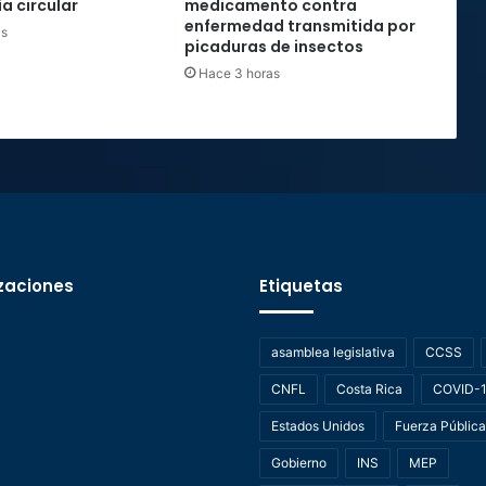
a circular
medicamento contra
enfermedad transmitida por
as
picaduras de insectos
Hace 3 horas
zaciones
Etiquetas
asamblea legislativa
CCSS
CNFL
Costa Rica
COVID-
Estados Unidos
Fuerza Pública
Gobierno
INS
MEP