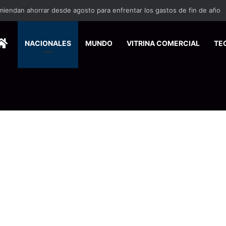
miendan ahorrar desde agosto para enfrentar los gastos de fin de año
HOME
NACIONALES
MUNDO
VITRINA COMERCIAL
TE