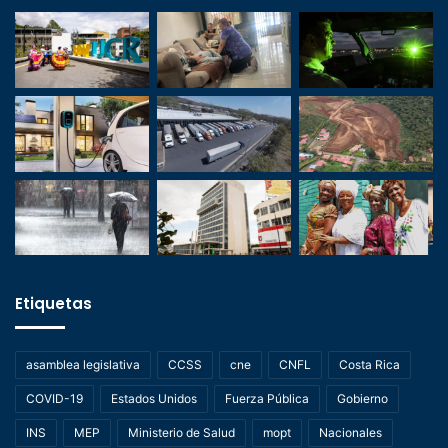
Etiquetas
asamblea legislativa
CCSS
cne
CNFL
Costa Rica
COVID-19
Estados Unidos
Fuerza Pública
Gobierno
INS
MEP
Ministerio de Salud
mopt
Nacionales