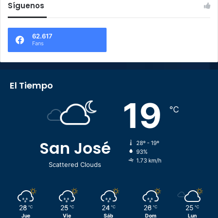
Síguenos
62.617
Fans
El Tiempo
19
℃
San José
28º - 19º
93%
1.73 km/h
Scattered Clouds
28
25
24
26
25
℃
℃
℃
℃
℃
Jue
Vie
Sáb
Dom
Lun