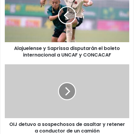
Saprissa
disputarán
el
boleto
internacional
a
UNCAF
Alajuelense y Saprissa disputarán el boleto
y
CONCACAF
internacional a UNCAF y CONCACAF
OIJ
detuvo
a
sospechosos
de
asaltar
y
retener
a
OIJ detuvo a sospechosos de asaltar y retener
conductor
de
a conductor de un camión