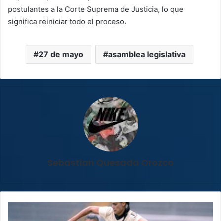
postulantes a la Corte Suprema de Justicia, lo que
significa reiniciar todo el proceso.
27 de mayo
asamblea legislativa
Sebastian Quesada Orozco
Alajuelense
y