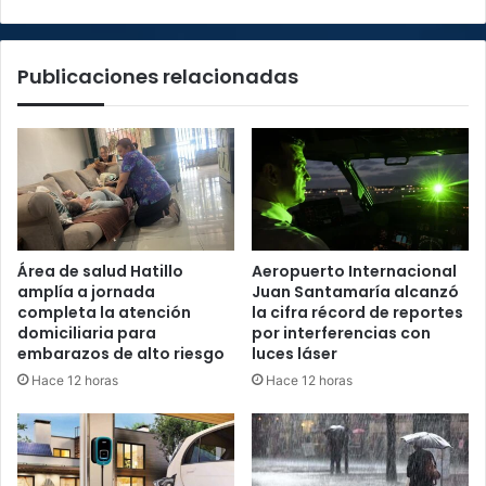
un
camión
Publicaciones relacionadas
Área de salud Hatillo
Aeropuerto Internacional
amplía a jornada
Juan Santamaría alcanzó
completa la atención
la cifra récord de reportes
domiciliaria para
por interferencias con
embarazos de alto riesgo
luces láser
Hace 12 horas
Hace 12 horas