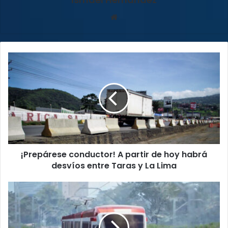
Sitio
web
¡Prepárese
conductor!
A
partir
de
hoy
habrá
desvíos
entre
¡Prepárese conductor! A partir de hoy habrá
Taras
y
desvíos entre Taras y La Lima
La
Lima
Chaves
le
dice
“NO”