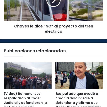
al
proyecto
del
tren
eléctrico
Chaves le dice “NO” al proyecto del tren
eléctrico
Publicaciones relacionadas
(Video) Ramonenses
Exdiputado que ayudó a
respaldaron al Poder
crear la Sala IV sale a
Judicial y defendieron la
defenderla y afirma que