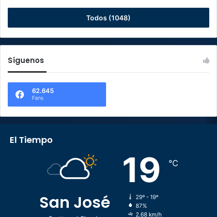
Todos (1048)
Síguenos
62.645
Fans
El Tiempo
19
℃
San José
29º - 19º
87%
2.68 km/h