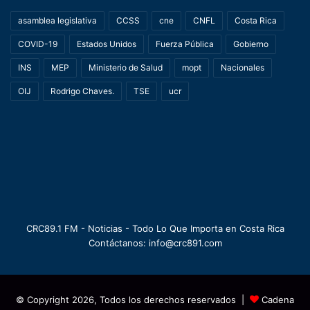
asamblea legislativa
CCSS
cne
CNFL
Costa Rica
COVID-19
Estados Unidos
Fuerza Pública
Gobierno
INS
MEP
Ministerio de Salud
mopt
Nacionales
OIJ
Rodrigo Chaves.
TSE
ucr
CRC89.1 FM - Noticias - Todo Lo Que Importa en Costa Rica
Contáctanos: info@crc891.com
© Copyright 2026, Todos los derechos reservados |
Cadena