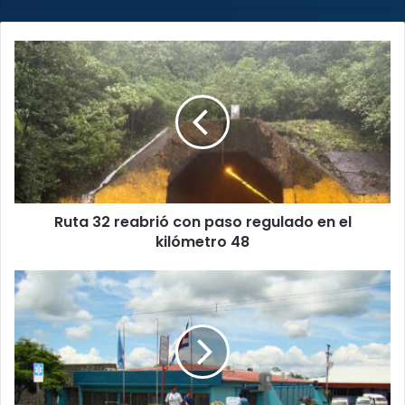
Ruta
32
reabrió
con
paso
regulado
en
el
kilómetro
Ruta 32 reabrió con paso regulado en el
48
kilómetro 48
Hospital
de
Guápiles
redujo
tiempos
de
espera