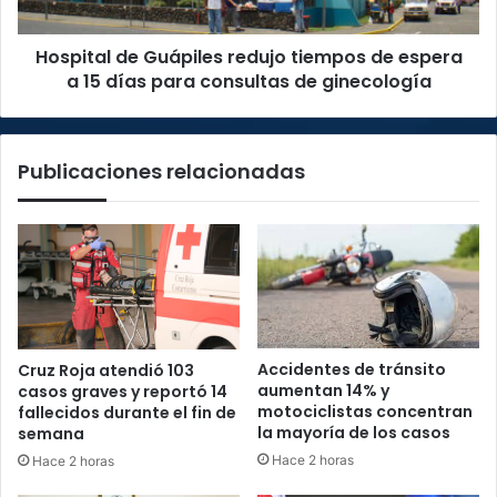
a
15
Hospital de Guápiles redujo tiempos de espera
días
para
a 15 días para consultas de ginecología
consultas
de
ginecología
Publicaciones relacionadas
Accidentes de tránsito
Cruz Roja atendió 103
aumentan 14% y
casos graves y reportó 14
motociclistas concentran
fallecidos durante el fin de
la mayoría de los casos
semana
Hace 2 horas
Hace 2 horas