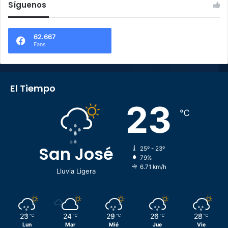
Síguenos
62.667
Fans
El Tiempo
23
℃
San José
25º - 23º
79%
6.71 km/h
Lluvia Ligera
23
24
29
26
28
℃
℃
℃
℃
℃
Lun
Mar
Mié
Jue
Vie