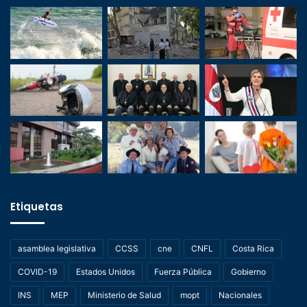
Etiquetas
asamblea legislativa
CCSS
cne
CNFL
Costa Rica
COVID-19
Estados Unidos
Fuerza Pública
Gobierno
INS
MEP
Ministerio de Salud
mopt
Nacionales