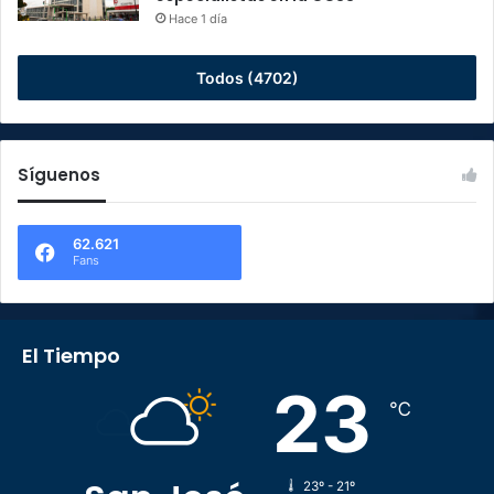
Hace 1 día
Todos (4702)
Síguenos
62.621
Fans
El Tiempo
23
℃
23º - 21º