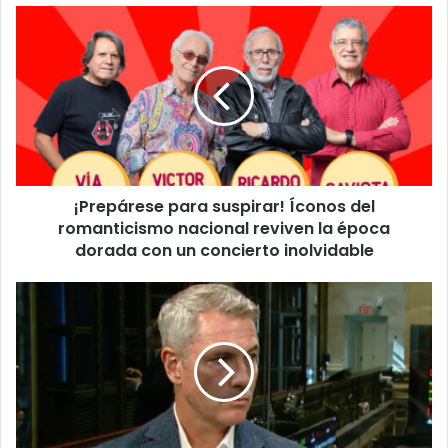
¡Prepárese
para
suspirar!
Íconos
del
romanticismo
nacional
reviven
la
¡Prepárese para suspirar! Íconos del
época
dorada
romanticismo nacional reviven la época
con
dorada con un concierto inolvidable
un
concierto
CEO
inolvidable
de
empresa
tecnológica
renuncia
tras
escándalo
viral