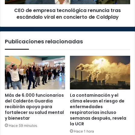
en
CEO de empresa tecnológica renuncia tras
concierto
de
escándalo viral en concierto de Coldplay
Coldplay
Publicaciones relacionadas
Más de 6.000 funcionarios
La contaminación y el
del Calderón Guardia
clima elevan el riesgo de
recibirán apoyo para
enfermedades
fortalecer su salud mental
respiratorias incluso
y bienestar
semanas después, revela
la UCR
Hace 59 minutos
Hace 1 hora