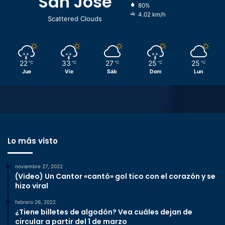
San José
80%
4.02 km/h
Scattered Clouds
22
33
27
25
25
℃
℃
℃
℃
℃
Jue
Vie
Sáb
Dom
Lun
Lo más visto
noviembre 27, 2022
(Video) Un Cantor «cantó» gol tico con el corazón y se
hizo viral
febrero 26, 2022
¿Tiene billetes de algodón? Vea cuáles dejan de
circular a partir del 1 de marzo