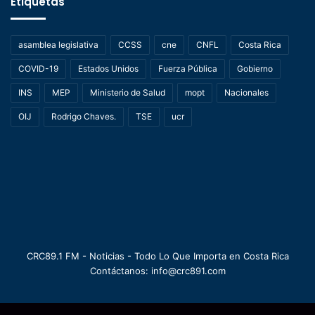
Etiquetas
asamblea legislativa
CCSS
cne
CNFL
Costa Rica
COVID-19
Estados Unidos
Fuerza Pública
Gobierno
INS
MEP
Ministerio de Salud
mopt
Nacionales
OIJ
Rodrigo Chaves.
TSE
ucr
CRC89.1 FM - Noticias - Todo Lo Que Importa en Costa Rica
Contáctanos: info@crc891.com