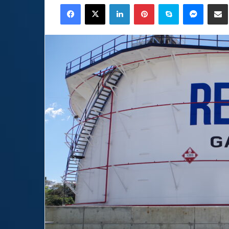
Facebook
X
LinkedIn
Pinterest
Skype
Messen
C
email