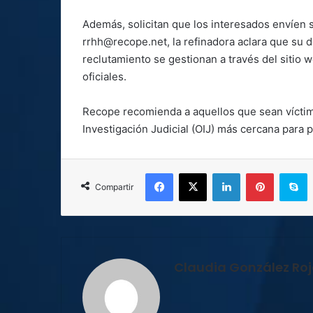
Además, solicitan que los interesados envíen s
rrhh@recope.net, la refinadora aclara que su d
reclutamiento se gestionan a través del sitio
oficiales.
Recope recomienda a aquellos que sean víctim
Investigación Judicial (OIJ) más cercana para 
Facebook
X
LinkedIn
Pinterest
S
Compartir
Claudia González Ro