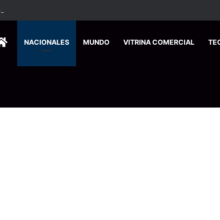
ados ingresan a hospital de Nicoya y matan a paciente a balazos
HOME
NACIONALES
MUNDO
VITRINA COMERCIAL
TE