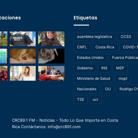
zaciones
Etiquetas
asamblea legislativa
CCSS
CNFL
Costa Rica
COVID-
Estados Unidos
Fuerza Pública
Gobierno
INS
MEP
Ministerio de Salud
mopt
Nacionales
OIJ
Rodrigo C
TSE
ucr
CRC89.1 FM - Noticias - Todo Lo Que Importa en Costa
Rica Contáctanos: info@crc891.com