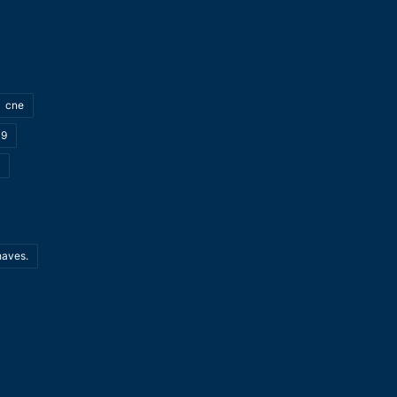
cne
19
haves.