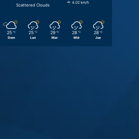
4.02 km/h
Scattered Clouds
25
25
29
28
28
℃
℃
℃
℃
℃
Dom
Lun
Mar
Mié
Jue