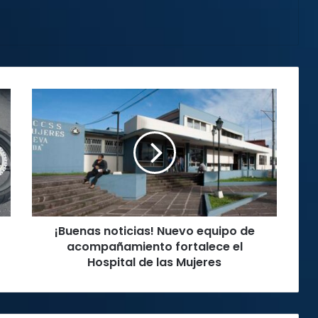
¡Buenas
noticias!
Nuevo
equipo
de
acompañamiento
fortalece
el
Hospital
¡Buenas noticias! Nuevo equipo de
de
las
acompañamiento fortalece el
Mujeres
Hospital de las Mujeres