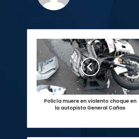
Policía
muere
en
violento
choque
en
la
autopista
General
Policía muere en violento choque en
Cañas
la autopista General Cañas