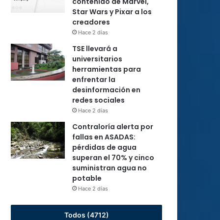
contenido de Marvel,
Star Wars y Pixar a los
creadores
Hace 2 días
TSE llevará a
universitarios
herramientas para
enfrentar la
desinformación en
redes sociales
Hace 2 días
Contraloría alerta por
fallas en ASADAS:
pérdidas de agua
superan el 70% y cinco
suministran agua no
potable
Hace 2 días
Todos (4712)