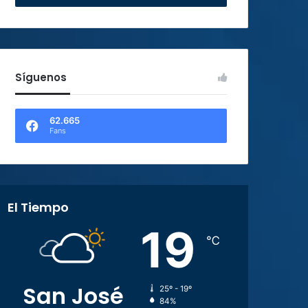
Síguenos
62.665
Fans
El Tiempo
19
℃
San José
25º - 19º
84%