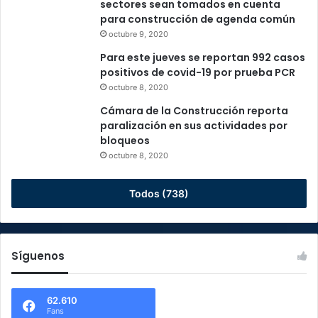
sectores sean tomados en cuenta
r
para construcción de agenda común
t
octubre 9, 2020
a
r
Para este jueves se reportan 992 casos
a
positivos de covid-19 por prueba PCR
l
octubre 8, 2020
f
Cámara de la Construcción reporta
i
paralización en sus actividades por
s
bloqueos
c
o
octubre 8, 2020
Todos (738)
Síguenos
62.610
Fans