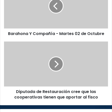
a
h
o
n
a
Y
Barahona Y Compañía - Martes 02 de Octubre
C
o
m
D
p
i
a
p
ñ
u
í
t
a
a
-
d
M
a
a
d
Diputada de Restauración cree que las
r
e
t
cooperativas tienen que aportar al fisco
R
e
e
s
s
0