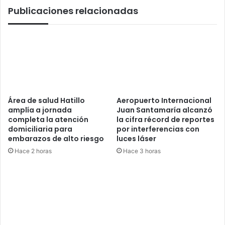
t
Publicaciones relacionadas
2
a
d
u
e
r
O
a
c
c
t
i
u
ó
b
n
r
c
Área de salud Hatillo
Aeropuerto Internacional
e
r
amplía a jornada
Juan Santamaría alcanzó
e
completa la atención
la cifra récord de reportes
e
domiciliaria para
por interferencias con
q
embarazos de alto riesgo
luces láser
u
Hace 2 horas
Hace 3 horas
e
l
a
s
c
o
o