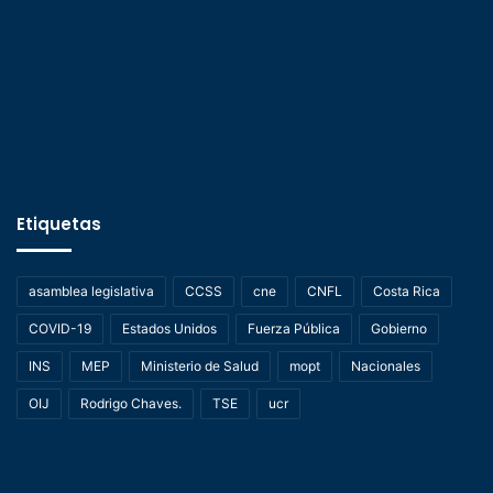
Etiquetas
asamblea legislativa
CCSS
cne
CNFL
Costa Rica
COVID-19
Estados Unidos
Fuerza Pública
Gobierno
INS
MEP
Ministerio de Salud
mopt
Nacionales
OIJ
Rodrigo Chaves.
TSE
ucr