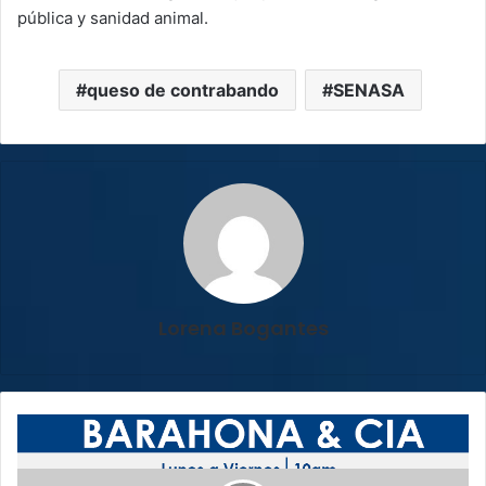
pública y sanidad animal.
queso de contrabando
SENASA
Lorena Bogantes
B
a
r