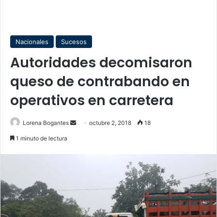
Nacionales
Sucesos
Autoridades decomisaron
queso de contrabando en
operativos en carretera
Lorena Bogantes
S
octubre 2, 2018
18
e
1 minuto de lectura
n
d
a
n
e
m
a