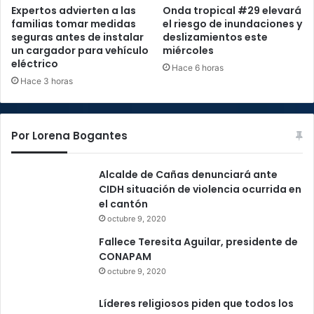
Expertos advierten a las
Onda tropical #29 elevará
p
familias tomar medidas
el riesgo de inundaciones y
e
seguras antes de instalar
deslizamientos este
r
un cargador para vehículo
miércoles
a
eléctrico
Hace 6 horas
t
Hace 3 horas
i
v
a
s
Por Lorena Bogantes
t
i
e
Alcalde de Cañas denunciará ante
n
CIDH situación de violencia ocurrida en
e
el cantón
n
octubre 9, 2020
q
Fallece Teresita Aguilar, presidente de
u
CONAPAM
e
octubre 9, 2020
a
p
Líderes religiosos piden que todos los
o