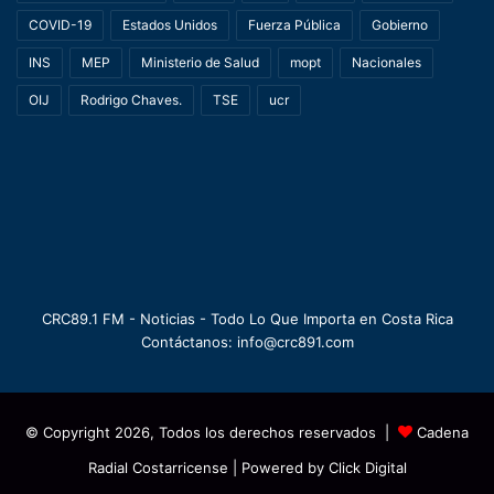
COVID-19
Estados Unidos
Fuerza Pública
Gobierno
INS
MEP
Ministerio de Salud
mopt
Nacionales
OIJ
Rodrigo Chaves.
TSE
ucr
CRC89.1 FM - Noticias - Todo Lo Que Importa en Costa Rica
Contáctanos: info@crc891.com
© Copyright 2026, Todos los derechos reservados |
Cadena
Radial Costarricense
| Powered by
Click Digital