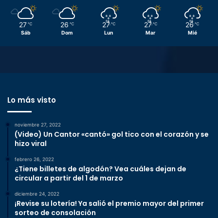
27
26
27
27
26
℃
℃
℃
℃
℃
Sáb
Dom
Lun
Mar
Mié
Lo más visto
noviembre 27, 2022
(Video) Un Cantor «cantó» gol tico con el corazón y se
hizo viral
febrero 26, 2022
¿Tiene billetes de algodón? Vea cuáles dejan de
circular a partir del 1 de marzo
diciembre 24, 2022
¡Revise su lotería! Ya salió el premio mayor del primer
sorteo de consolación