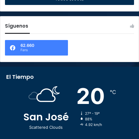
Síguenos
62.660
Fans
El Tiempo
20
℃
San José
27º - 19º
88%
4.92 km/h
Scattered Clouds