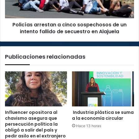
un
intento
fallido
Policías arrestan a cinco sospechosos de un
de
secuestro
intento fallido de secuestro en Alajuela
en
Alajuela
Publicaciones relacionadas
Influencer opositora al
Industria plástica se suma
chavismo asegura que
a la economía circular
persecución política la
Hace 13 horas
obligó a salir del país y
pedir asilo en el extranjero