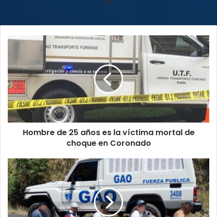
Sitio
web
Hombre
de
25
años
es
la
víctima
mortal
de
Hombre de 25 años es la víctima mortal de
choque
en
choque en Coronado
Coronado
Policías
arrestan
a
cinco
sospechosos
de