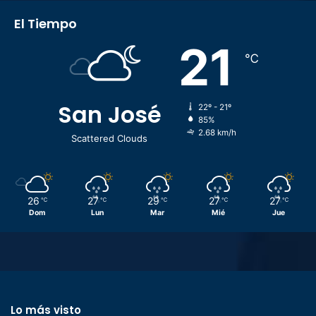
El Tiempo
21
℃
San José
22º - 21º
85%
2.68 km/h
Scattered Clouds
26
27
29
27
27
℃
℃
℃
℃
℃
Dom
Lun
Mar
Mié
Jue
Lo más visto