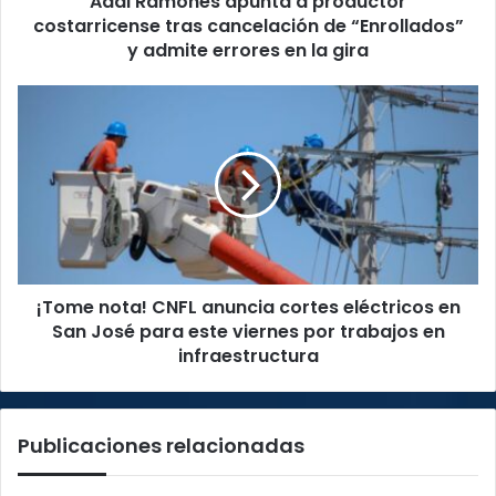
Adal Ramones apunta a productor
y
costarricense tras cancelación de “Enrollados”
admite
y admite errores en la gira
errores
en
¡Tome
la
nota!
gira
CNFL
anuncia
cortes
eléctricos
en
San
José
¡Tome nota! CNFL anuncia cortes eléctricos en
para
este
San José para este viernes por trabajos en
viernes
infraestructura
por
trabajos
en
Publicaciones relacionadas
infraestructura