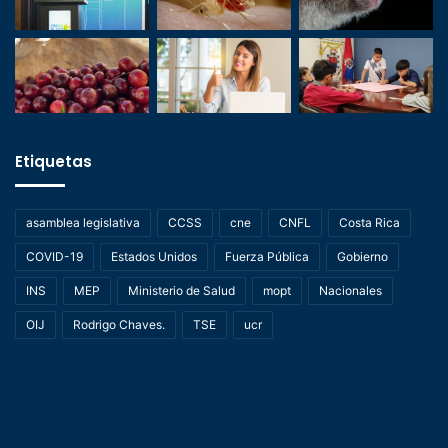
Etiquetas
asamblea legislativa
CCSS
cne
CNFL
Costa Rica
COVID-19
Estados Unidos
Fuerza Pública
Gobierno
INS
MEP
Ministerio de Salud
mopt
Nacionales
OIJ
Rodrigo Chaves.
TSE
ucr