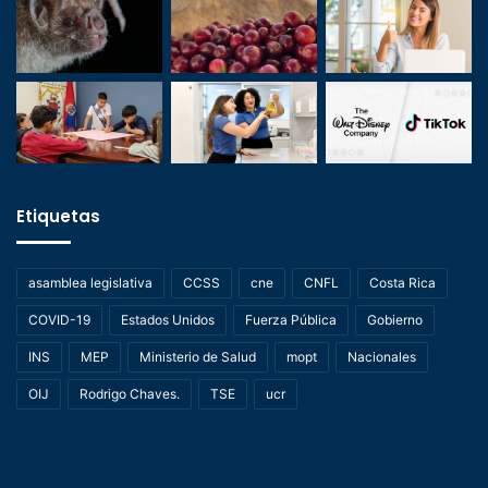
Etiquetas
asamblea legislativa
CCSS
cne
CNFL
Costa Rica
COVID-19
Estados Unidos
Fuerza Pública
Gobierno
INS
MEP
Ministerio de Salud
mopt
Nacionales
OIJ
Rodrigo Chaves.
TSE
ucr