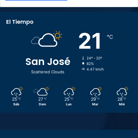
El Tiempo
21
℃
San José
24º - 20º
82%
4.47 km/h
Scattered Clouds
25
27
25
29
28
℃
℃
℃
℃
℃
Sáb
Dom
Lun
Mar
Mié