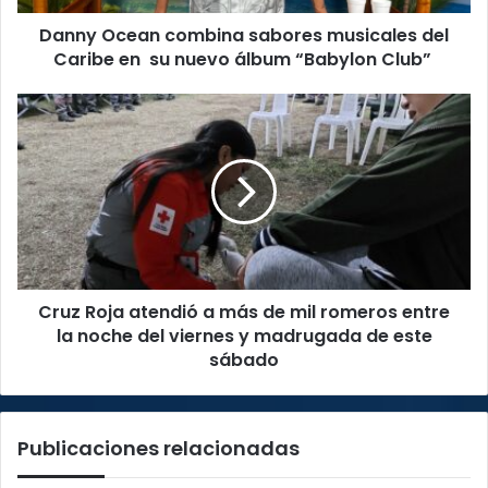
su
Danny Ocean combina sabores musicales del
nuevo
álbum
Caribe en su nuevo álbum “Babylon Club”
“Babylon
Club”
Cruz
Roja
atendió
a
más
de
mil
romeros
entre
Cruz Roja atendió a más de mil romeros entre
la
noche
la noche del viernes y madrugada de este
del
sábado
viernes
y
madrugada
Publicaciones relacionadas
de
este