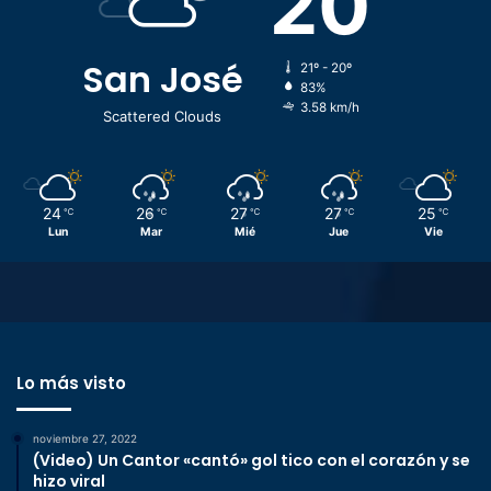
20
San José
21º - 20º
83%
3.58 km/h
Scattered Clouds
24
26
27
27
25
℃
℃
℃
℃
℃
Lun
Mar
Mié
Jue
Vie
Lo más visto
noviembre 27, 2022
(Video) Un Cantor «cantó» gol tico con el corazón y se
hizo viral