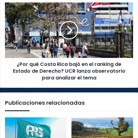
impone
¿Por
tarifas
qué
del
Costa
30%
Rica
bajó
en
el
ranking
de
¿Por qué Costa Rica bajó en el ranking de
Estado
de
Estado de Derecho? UCR lanza observatorio
Derecho?
para analizar el tema
UCR
lanza
observatorio
Publicaciones relacionadas
para
analizar
el
tema