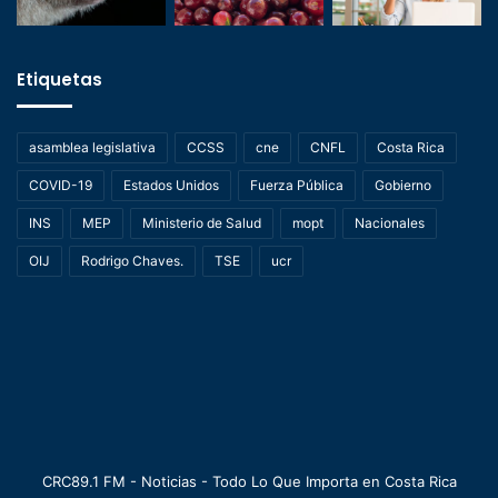
Etiquetas
asamblea legislativa
CCSS
cne
CNFL
Costa Rica
COVID-19
Estados Unidos
Fuerza Pública
Gobierno
INS
MEP
Ministerio de Salud
mopt
Nacionales
OIJ
Rodrigo Chaves.
TSE
ucr
CRC89.1 FM - Noticias - Todo Lo Que Importa en Costa Rica