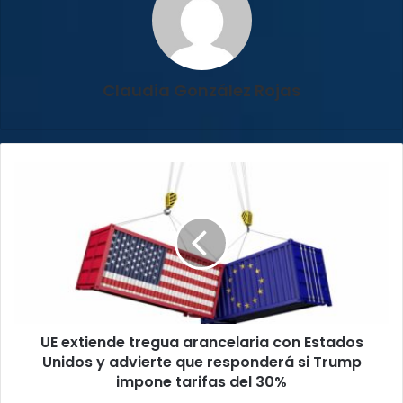
Claudia González Rojas
UE
extiende
tregua
arancelaria
con
Estados
Unidos
y
advierte
UE extiende tregua arancelaria con Estados
que
responderá
Unidos y advierte que responderá si Trump
si
impone tarifas del 30%
Trump