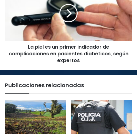
Chances
es
un
primer
indicador
de
complicaciones
en
La piel es un primer indicador de
pacientes
diabéticos,
complicaciones en pacientes diabéticos, según
según
expertos
expertos
Publicaciones relacionadas