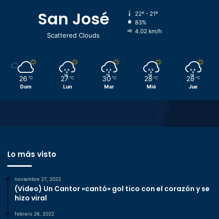
San José
22º - 21º
83%
4.02 km/h
Scattered Clouds
26
27
30
28
28
℃
℃
℃
℃
℃
Dom
Lun
Mar
Mié
Jue
Lo más visto
noviembre 27, 2022
(Video) Un Cantor «cantó» gol tico con el corazón y se
hizo viral
febrero 26, 2022