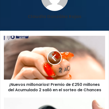
Claudia González Rojas
¡Nuevos
millonarios!
Premio
de
₡250
millones
del
Acumulado
2
¡Nuevos millonarios! Premio de ₡250 millones
salió
en
del Acumulado 2 salió en el sorteo de Chances
el
sorteo
La
de
piel