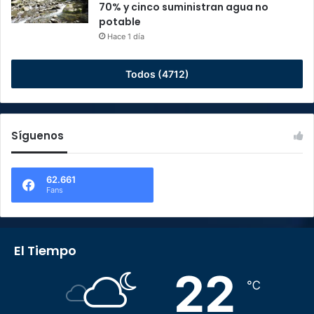
70% y cinco suministran agua no
potable
Hace 1 día
Todos (4712)
Síguenos
62.661
Fans
El Tiempo
22
℃