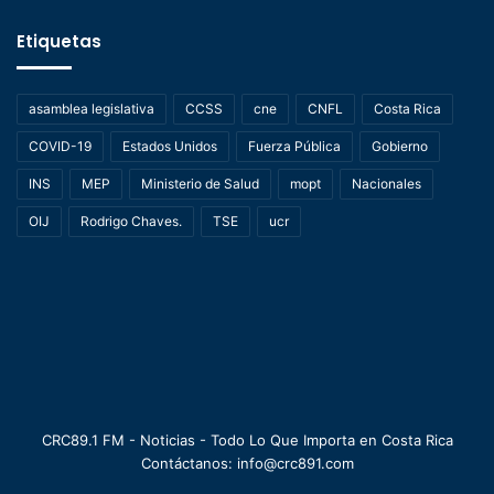
Etiquetas
asamblea legislativa
CCSS
cne
CNFL
Costa Rica
COVID-19
Estados Unidos
Fuerza Pública
Gobierno
INS
MEP
Ministerio de Salud
mopt
Nacionales
OIJ
Rodrigo Chaves.
TSE
ucr
CRC89.1 FM - Noticias - Todo Lo Que Importa en Costa Rica
Contáctanos: info@crc891.com