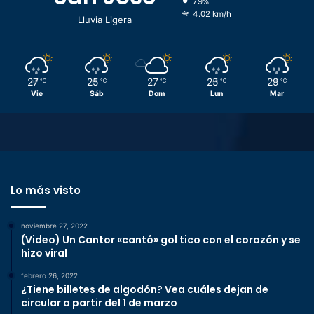
79%
4.02 km/h
Lluvia Ligera
27
25
27
25
29
℃
℃
℃
℃
℃
Vie
Sáb
Dom
Lun
Mar
Lo más visto
noviembre 27, 2022
(Video) Un Cantor «cantó» gol tico con el corazón y se
hizo viral
febrero 26, 2022
¿Tiene billetes de algodón? Vea cuáles dejan de
circular a partir del 1 de marzo