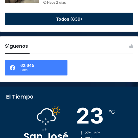
Hace 2 días
Todos (839)
Síguenos
62.645
Fans
El Tiempo
23
℃
San José
27º - 23º