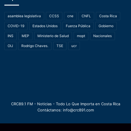
asamblea legislativa
CCSS
cne
CNFL
Costa Rica
COVID-19
Estados Unidos
Fuerza Pública
Gobierno
INS
MEP
Ministerio de Salud
mopt
Nacionales
OIJ
Rodrigo Chaves.
TSE
ucr
CRC89.1 FM - Noticias - Todo Lo Que Importa en Costa Rica
Contáctanos: info@crc891.com