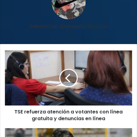
Sebastian Quesada Orozco
TSE
refuerza
atención
a
votantes
con
línea
gratuita
y
TSE refuerza atención a votantes con línea
denuncias
en
gratuita y denuncias en línea
línea
Oficial: