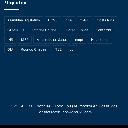
Etiquetas
asamblea legislativa
CCSS
cne
CNFL
Costa Rica
COVID-19
Estados Unidos
Fuerza Pública
Gobierno
INS
MEP
Ministerio de Salud
mopt
Nacionales
OIJ
Rodrigo Chaves.
TSE
ucr
CRC89.1 FM - Noticias - Todo Lo Que Importa en Costa Rica
Contáctanos: info@crc891.com