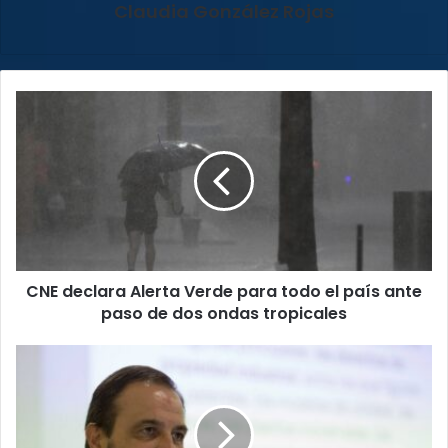
Claudia González Rojas
CNE
declara
Alerta
Verde
para
todo
el
país
ante
CNE declara Alerta Verde para todo el país ante
paso
de
paso de dos ondas tropicales
dos
ondas
¡Así
tropicales
es!
Conozca
el
nuevo