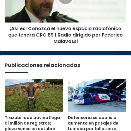
espacio
radiofónico
que
tendrá
¡Así es! Conozca el nuevo espacio radiofónico
CRC
89.1
que tendrá CRC 89.1 Radio dirigido por Federico
Radio
Malavassi
dirigido
por
Federico
Publicaciones relacionadas
Malavassi
Trazabilidad bovina llega
Defensoría se opone al
al millón de registros;
aumento en pasajes de
plazo vence en octubre
Lumaca por fallas en el