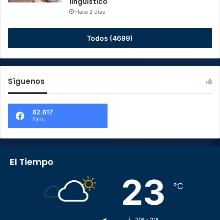
lingüístico
Hace 2 días
Todos (4699)
Síguenos
62.617
Fans
El Tiempo
23
℃