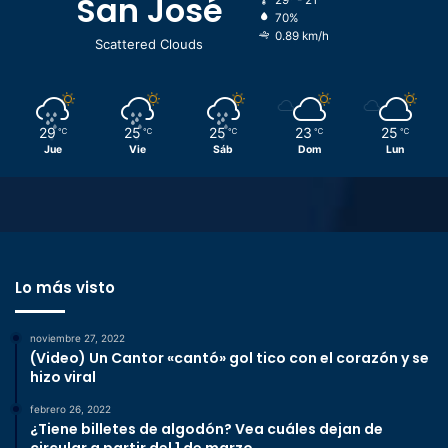
San José
29º - 21º
70%
0.89 km/h
Scattered Clouds
29
25
25
23
25
℃
℃
℃
℃
℃
Jue
Vie
Sáb
Dom
Lun
Lo más visto
noviembre 27, 2022
(Video) Un Cantor «cantó» gol tico con el corazón y se
hizo viral
febrero 26, 2022
¿Tiene billetes de algodón? Vea cuáles dejan de