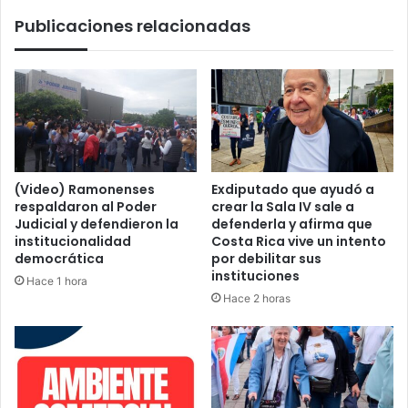
Rica,
Publicaciones relacionadas
según
informe
(Video) Ramonenses
Exdiputado que ayudó a
respaldaron al Poder
crear la Sala IV sale a
Judicial y defendieron la
defenderla y afirma que
institucionalidad
Costa Rica vive un intento
democrática
por debilitar sus
instituciones
Hace 1 hora
Hace 2 horas