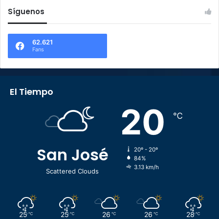
Síguenos
62.621
Fans
El Tiempo
20
℃
San José
20º - 20º
84%
3.13 km/h
Scattered Clouds
25
25
26
26
28
℃
℃
℃
℃
℃