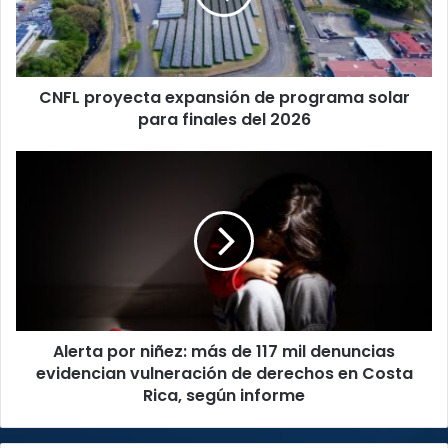
solar
para
finales
del
CNFL proyecta expansión de programa solar
2026
para finales del 2026
Alerta
por
niñez:
más
de
117
mil
denuncias
evidencian
Alerta por niñez: más de 117 mil denuncias
vulneración
de
evidencian vulneración de derechos en Costa
derechos
Rica, según informe
en
Costa