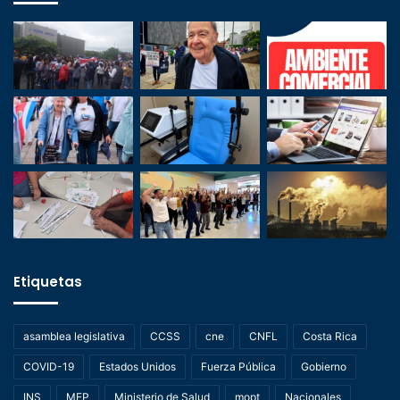
Etiquetas
asamblea legislativa
CCSS
cne
CNFL
Costa Rica
COVID-19
Estados Unidos
Fuerza Pública
Gobierno
INS
MEP
Ministerio de Salud
mopt
Nacionales