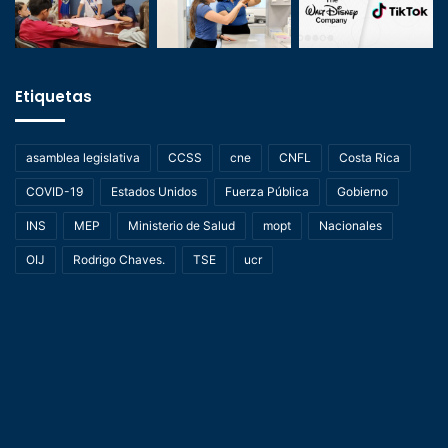
Etiquetas
asamblea legislativa
CCSS
cne
CNFL
Costa Rica
COVID-19
Estados Unidos
Fuerza Pública
Gobierno
INS
MEP
Ministerio de Salud
mopt
Nacionales
OIJ
Rodrigo Chaves.
TSE
ucr