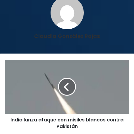
Claudia González Rojas
India
lanza
ataque
con
misiles
blancos
contra
Pakistán
India lanza ataque con misiles blancos contra
Pakistán