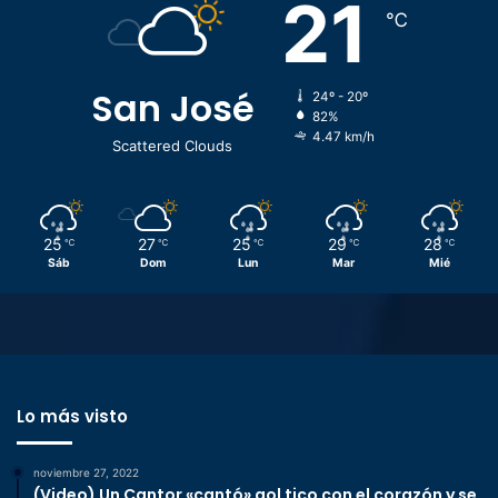
21
℃
San José
24º - 20º
82%
4.47 km/h
Scattered Clouds
25
27
25
29
28
℃
℃
℃
℃
℃
Sáb
Dom
Lun
Mar
Mié
Lo más visto
noviembre 27, 2022
(Video) Un Cantor «cantó» gol tico con el corazón y se