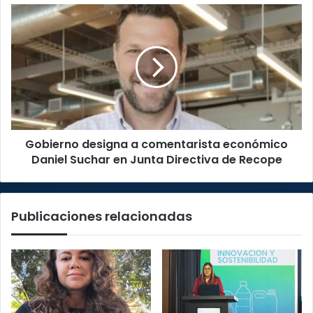
Gobierno
designa
a
comentarista
económico
Daniel
Suchar
en
Junta
Gobierno designa a comentarista económico
Directiva
de
Daniel Suchar en Junta Directiva de Recope
Recope
Publicaciones relacionadas