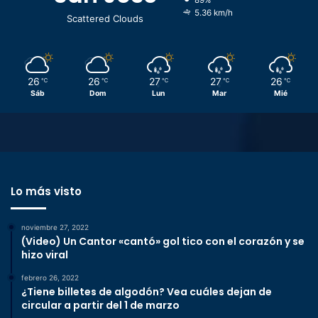
5.36 km/h
Scattered Clouds
26
26
27
27
26
℃
℃
℃
℃
℃
Sáb
Dom
Lun
Mar
Mié
Lo más visto
noviembre 27, 2022
(Video) Un Cantor «cantó» gol tico con el corazón y se
hizo viral
febrero 26, 2022
¿Tiene billetes de algodón? Vea cuáles dejan de
circular a partir del 1 de marzo