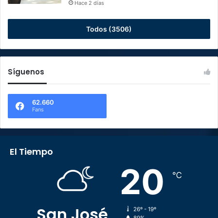
Hace 2 días
Todos (3506)
Síguenos
62.660
Fans
El Tiempo
20
℃
San José
26º - 19º
89%