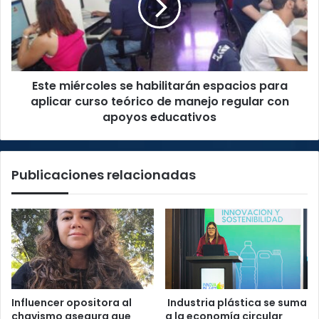
espacios
para
aplicar
curso
teórico
Este miércoles se habilitarán espacios para
de
manejo
aplicar curso teórico de manejo regular con
regular
apoyos educativos
con
apoyos
educativos
Publicaciones relacionadas
Influencer opositora al
Industria plástica se suma
chavismo asegura que
a la economía circular