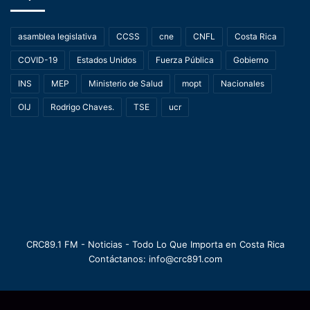
asamblea legislativa
CCSS
cne
CNFL
Costa Rica
COVID-19
Estados Unidos
Fuerza Pública
Gobierno
INS
MEP
Ministerio de Salud
mopt
Nacionales
OIJ
Rodrigo Chaves.
TSE
ucr
CRC89.1 FM - Noticias - Todo Lo Que Importa en Costa Rica
Contáctanos: info@crc891.com