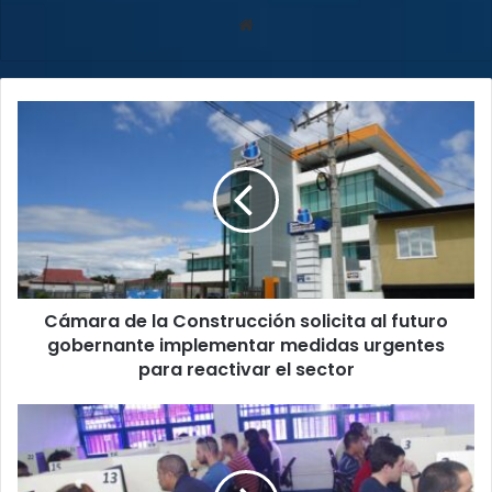
Sitio
web
Cámara
de
la
Construcción
solicita
al
futuro
gobernante
implementar
Cámara de la Construcción solicita al futuro
medidas
urgentes
gobernante implementar medidas urgentes
para
para reactivar el sector
reactivar
el
Este
sector
miércoles
se
habilitarán