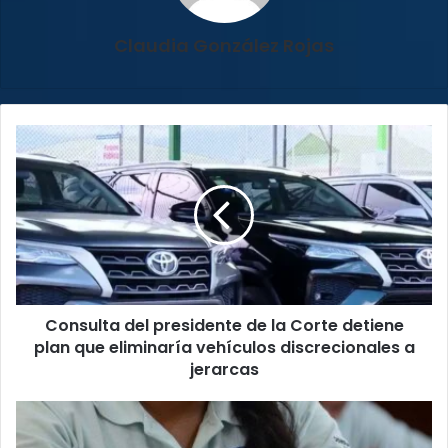
Claudia González Rojas
Consulta
del
presidente
de
la
Corte
detiene
plan
que
Consulta del presidente de la Corte detiene
eliminaría
vehículos
plan que eliminaría vehículos discrecionales a
discrecionales
jerarcas
a
jerarcas
MEP
reporta