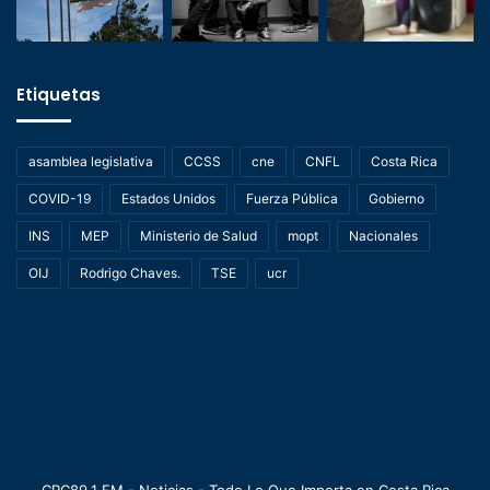
Etiquetas
asamblea legislativa
CCSS
cne
CNFL
Costa Rica
COVID-19
Estados Unidos
Fuerza Pública
Gobierno
INS
MEP
Ministerio de Salud
mopt
Nacionales
OIJ
Rodrigo Chaves.
TSE
ucr