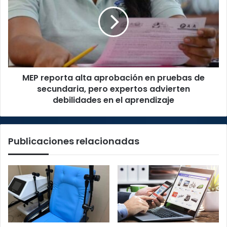
alta
aprobación
en
pruebas
de
secundaria,
pero
MEP reporta alta aprobación en pruebas de
expertos
advierten
secundaria, pero expertos advierten
debilidades
debilidades en el aprendizaje
en
el
aprendizaje
Publicaciones relacionadas