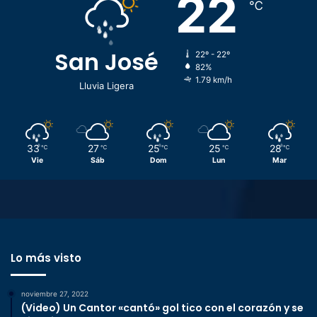
22
℃
San José
22º - 22º
82%
1.79 km/h
Lluvia Ligera
33
27
25
25
28
℃
℃
℃
℃
℃
Vie
Sáb
Dom
Lun
Mar
Lo más visto
noviembre 27, 2022
(Video) Un Cantor «cantó» gol tico con el corazón y se