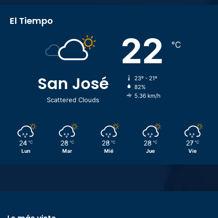
El Tiempo
22
℃
San José
23º - 21º
82%
5.36 km/h
Scattered Clouds
24
28
28
28
27
℃
℃
℃
℃
℃
Lun
Mar
Mié
Jue
Vie