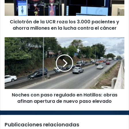
3.000
pacientes
y
Ciclotrón de la UCR roza los 3.000 pacientes y
ahorra
millones
ahorra millones en la lucha contra el cáncer
en
la
Noches
lucha
con
contra
paso
el
regulado
cáncer
en
Hatillos:
obras
afinan
apertura
Noches con paso regulado en Hatillos: obras
de
nuevo
afinan apertura de nuevo paso elevado
paso
elevado
Publicaciones relacionadas