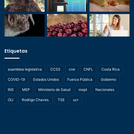
Etiquetas
asamblea legislativa
CCSS
cne
CNFL
Costa Rica
COVID-19
Estados Unidos
Fuerza Pública
Gobierno
INS
MEP
Ministerio de Salud
mopt
Nacionales
OIJ
Rodrigo Chaves.
TSE
ucr