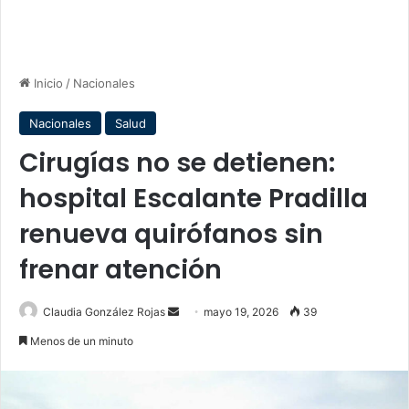
Inicio
/
Nacionales
Nacionales
Salud
Cirugías no se detienen:
hospital Escalante Pradilla
renueva quirófanos sin
frenar atención
Send
Claudia González Rojas
mayo 19, 2026
39
an
Menos de un minuto
email