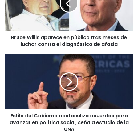
público
tras
meses
de
luchar
Bruce Willis aparece en público tras meses de
contra
el
luchar contra el diagnóstico de afasia
diagnóstico
de
Estilo
afasia
del
Gobierno
obstaculiza
acuerdos
para
avanzar
en
política
Estilo del Gobierno obstaculiza acuerdos para
social,
señala
avanzar en política social, señala estudio de la
estudio
UNA
de