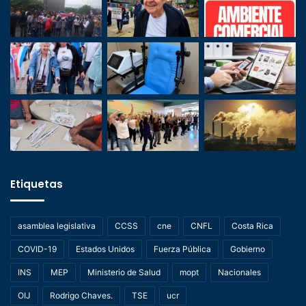
Etiquetas
asamblea legislativa
CCSS
cne
CNFL
Costa Rica
COVID-19
Estados Unidos
Fuerza Pública
Gobierno
INS
MEP
Ministerio de Salud
mopt
Nacionales
OIJ
Rodrigo Chaves.
TSE
ucr