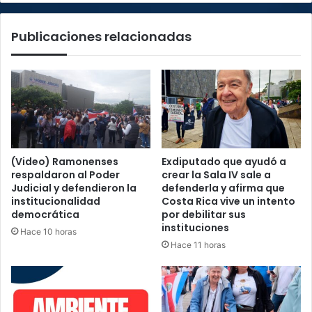
la
UNA
Publicaciones relacionadas
(Video) Ramonenses
Exdiputado que ayudó a
respaldaron al Poder
crear la Sala IV sale a
Judicial y defendieron la
defenderla y afirma que
institucionalidad
Costa Rica vive un intento
democrática
por debilitar sus
instituciones
Hace 10 horas
Hace 11 horas