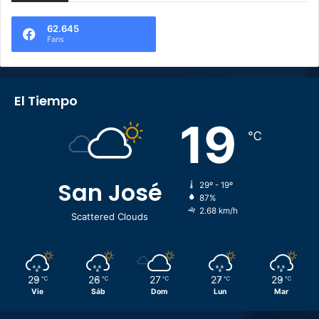
62.645
Fans
El Tiempo
19
℃
San José
29º - 19º
87%
2.68 km/h
Scattered Clouds
29
26
27
27
29
℃
℃
℃
℃
℃
Vie
Sáb
Dom
Lun
Mar