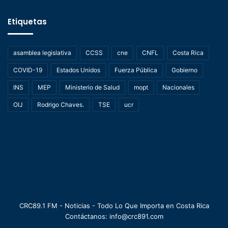
Etiquetas
asamblea legislativa
CCSS
cne
CNFL
Costa Rica
COVID-19
Estados Unidos
Fuerza Pública
Gobierno
INS
MEP
Ministerio de Salud
mopt
Nacionales
OIJ
Rodrigo Chaves.
TSE
ucr
CRC89.1 FM - Noticias - Todo Lo Que Importa en Costa Rica
Contáctanos: info@crc891.com