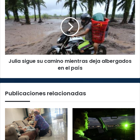
Julia
sigue
su
camino
mientras
deja
albergados
en
el
Julia sigue su camino mientras deja albergados
país
en el país
Publicaciones relacionadas