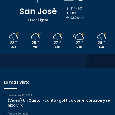
San José
21º - 20º
88%
0.89 km/h
Lluvia Ligera
23
25
27
27
26
℃
℃
℃
℃
℃
Jue
Vie
Sáb
Dom
Lun
Lo más visto
noviembre 27, 2022
(Video) Un Cantor «cantó» gol tico con el corazón y se
hizo viral
febrero 26, 2022