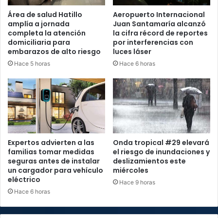
Área de salud Hatillo
Aeropuerto Internacional
amplía a jornada
Juan Santamaría alcanzó
completa la atención
la cifra récord de reportes
domiciliaria para
por interferencias con
embarazos de alto riesgo
luces láser
Hace 5 horas
Hace 6 horas
Expertos advierten a las
Onda tropical #29 elevará
familias tomar medidas
el riesgo de inundaciones y
seguras antes de instalar
deslizamientos este
un cargador para vehículo
miércoles
eléctrico
Hace 9 horas
Hace 6 horas