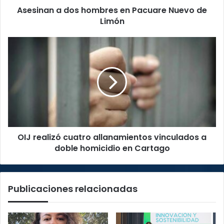
Asesinan a dos hombres en Pacuare Nuevo de
Limón
OIJ
realizó
cuatro
allanamientos
vinculados
a
doble
homicidio
en
OIJ realizó cuatro allanamientos vinculados a
Cartago
doble homicidio en Cartago
Publicaciones relacionadas