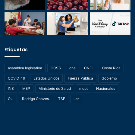
Etiquetas
asamblea legislativa
CCSS
cne
CNFL
Costa Rica
COVID-19
Estados Unidos
Fuerza Pública
Gobierno
INS
MEP
Ministerio de Salud
mopt
Nacionales
OIJ
Rodrigo Chaves.
TSE
ucr