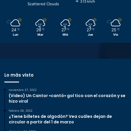
3.13 km/h
Scattered Clouds
24
26
27
27
25
℃
℃
℃
℃
℃
Lun
Mar
Mié
Jue
Vie
Lo más visto
noviembre 27, 2022
(Video) Un Cantor «cantó» gol tico con el corazón y se
hizo viral
febrero 26, 2022
¿Tiene billetes de algodón? Vea cuáles dejan de
circular a partir del 1 de marzo