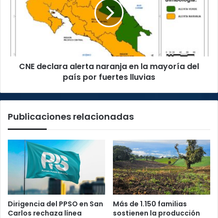
influenza
naranja
estacional
en
la
mayoría
del
país
CNE declara alerta naranja en la mayoría del
por
fuertes
país por fuertes lluvias
lluvias
Publicaciones relacionadas
Dirigencia del PPSO en San
Más de 1.150 familias
Carlos rechaza línea
sostienen la producción