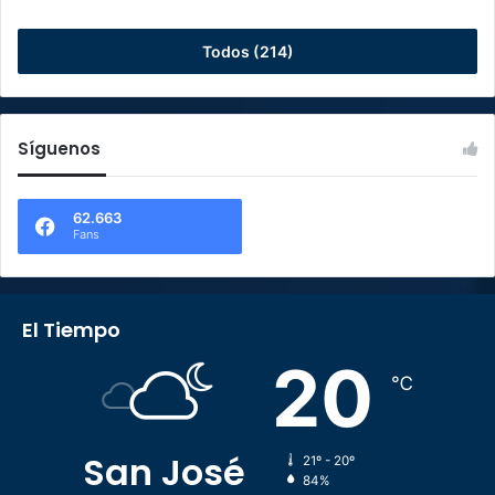
Todos (214)
Síguenos
62.663
Fans
El Tiempo
20
℃
San José
21º - 20º
84%