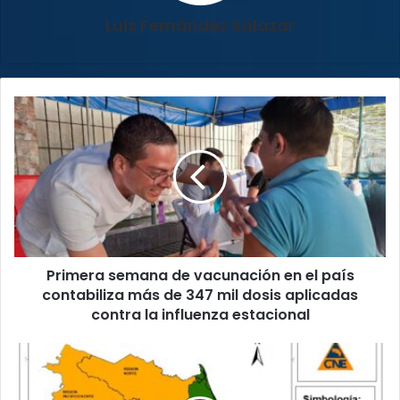
Luis Fernández Salazar
Primera
semana
de
vacunación
en
el
país
contabiliza
más
Primera semana de vacunación en el país
de
347
contabiliza más de 347 mil dosis aplicadas
mil
contra la influenza estacional
dosis
aplicadas
CNE
contra
declara
la
alerta