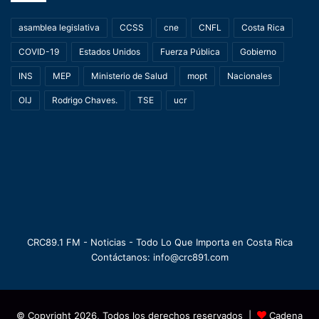
asamblea legislativa
CCSS
cne
CNFL
Costa Rica
COVID-19
Estados Unidos
Fuerza Pública
Gobierno
INS
MEP
Ministerio de Salud
mopt
Nacionales
OIJ
Rodrigo Chaves.
TSE
ucr
CRC89.1 FM - Noticias - Todo Lo Que Importa en Costa Rica
Contáctanos: info@crc891.com
© Copyright 2026, Todos los derechos reservados |
Cadena