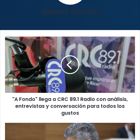
Alejandro Mora Díaz
"A
Fondo"
llega
a
CRC
89.1
Radio
con
análisis,
"A Fondo" llega a CRC 89.1 Radio con análisis,
entrevistas
y
entrevistas y conversación para todos los
conversación
gustos
para
todos
PLN
los
rechaza
gustos
propuesta