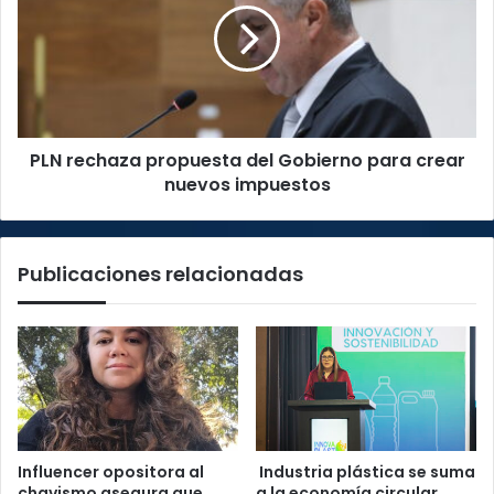
del
Gobierno
para
crear
nuevos
impuestos
PLN rechaza propuesta del Gobierno para crear
nuevos impuestos
Publicaciones relacionadas
Influencer opositora al
Industria plástica se suma
chavismo asegura que
a la economía circular