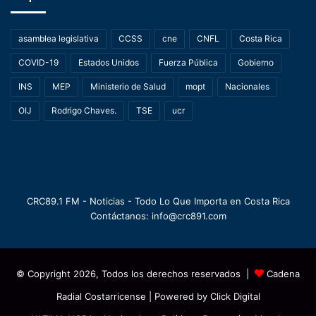
asamblea legislativa
CCSS
cne
CNFL
Costa Rica
COVID-19
Estados Unidos
Fuerza Pública
Gobierno
INS
MEP
Ministerio de Salud
mopt
Nacionales
OIJ
Rodrigo Chaves.
TSE
ucr
CRC89.1 FM - Noticias - Todo Lo Que Importa en Costa Rica
Contáctanos: info@crc891.com
© Copyright 2026, Todos los derechos reservados |
Cadena
Radial Costarricense
| Powered by
Click Digital