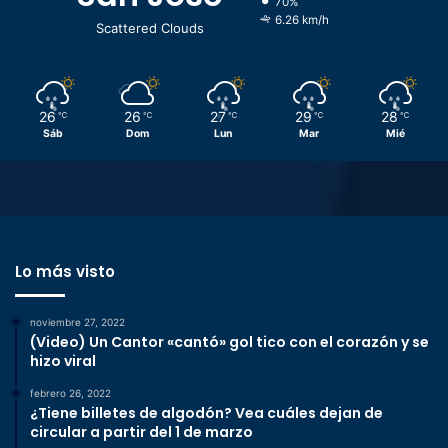
70%
6.26 km/h
Scattered Clouds
26
26
27
29
28
℃
℃
℃
℃
℃
Sáb
Dom
Lun
Mar
Mié
Lo más visto
noviembre 27, 2022
(Video) Un Cantor «cantó» gol tico con el corazón y se
hizo viral
febrero 26, 2022
¿Tiene billetes de algodón? Vea cuáles dejan de
circular a partir del 1 de marzo