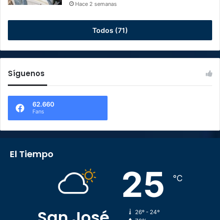
Hace 2 semanas
Todos (71)
Síguenos
62.660
Fans
El Tiempo
25
℃
San José
26º - 24º