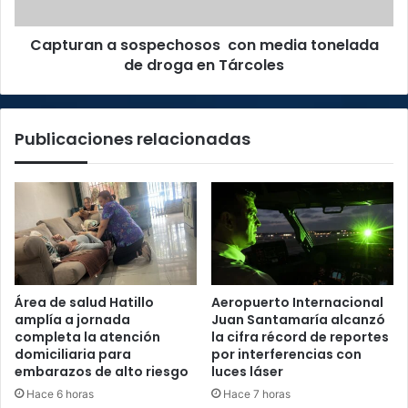
droga
en
Capturan a sospechosos con media tonelada
Tárcoles
de droga en Tárcoles
Publicaciones relacionadas
Área de salud Hatillo
Aeropuerto Internacional
amplía a jornada
Juan Santamaría alcanzó
completa la atención
la cifra récord de reportes
domiciliaria para
por interferencias con
embarazos de alto riesgo
luces láser
Hace 6 horas
Hace 7 horas