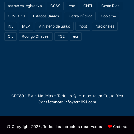
asamblea legislativa
CCSS
cne
CNFL
Costa Rica
COVID-19
Estados Unidos
Fuerza Pública
Gobierno
INS
MEP
Ministerio de Salud
mopt
Nacionales
OIJ
Rodrigo Chaves.
TSE
ucr
CRC89.1 FM - Noticias - Todo Lo Que Importa en Costa Rica
Contáctanos: info@crc891.com
© Copyright 2026, Todos los derechos reservados |
Cadena