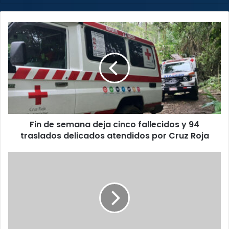
Fin
de
semana
deja
cinco
fallecidos
y
94
traslados
Fin de semana deja cinco fallecidos y 94
delicados
atendidos
traslados delicados atendidos por Cruz Roja
por
Cruz
Capturan
Roja
a
sospechosos
con
media
tonelada
de