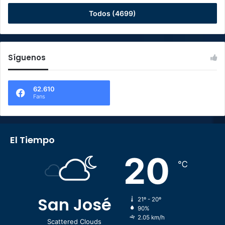
Todos (4699)
Síguenos
62.610
Fans
El Tiempo
20
℃
San José
21º - 20º
90%
2.05 km/h
Scattered Clouds