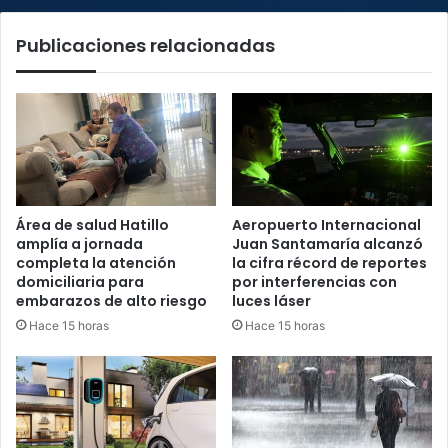
Rica
Publicaciones relacionadas
Área de salud Hatillo
Aeropuerto Internacional
amplía a jornada
Juan Santamaría alcanzó
completa la atención
la cifra récord de reportes
domiciliaria para
por interferencias con
embarazos de alto riesgo
luces láser
Hace 15 horas
Hace 15 horas