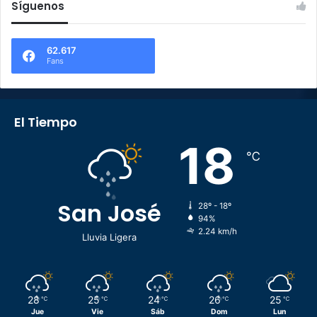
Síguenos
62.617
Fans
El Tiempo
18
℃
San José
28º - 18º
94%
2.24 km/h
Lluvia Ligera
28
25
24
26
25
℃
℃
℃
℃
℃
Jue
Vie
Sáb
Dom
Lun