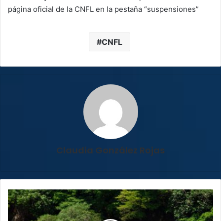
página oficial de la CNFL en la pestaña “suspensiones”
CNFL
Claudia González Rojas
Costa
Rica
se