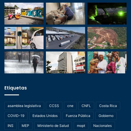
Etiquetas
asamblea legislativa
CCSS
cne
CNFL
Costa Rica
COVID-19
Estados Unidos
Fuerza Pública
Gobierno
INS
MEP
Ministerio de Salud
mopt
Nacionales