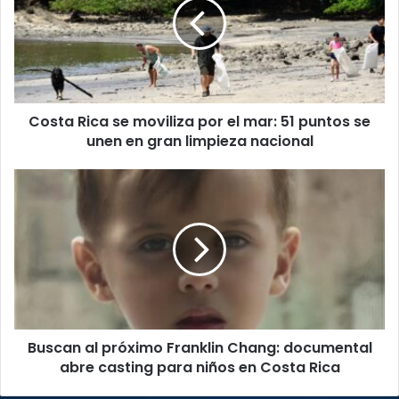
moviliza
por
el
mar:
51
puntos
Costa Rica se moviliza por el mar: 51 puntos se
se
unen
unen en gran limpieza nacional
en
gran
Buscan
limpieza
al
nacional
próximo
Franklin
Chang:
documental
abre
casting
para
Buscan al próximo Franklin Chang: documental
niños
en
abre casting para niños en Costa Rica
Costa