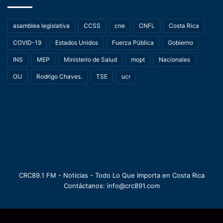
asamblea legislativa
CCSS
cne
CNFL
Costa Rica
COVID-19
Estados Unidos
Fuerza Pública
Gobierno
INS
MEP
Ministerio de Salud
mopt
Nacionales
OIJ
Rodrigo Chaves.
TSE
ucr
CRC89.1 FM - Noticias - Todo Lo Que Importa en Costa Rica
Contáctanos: info@crc891.com