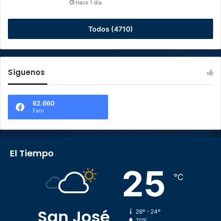
Hace 1 día
Todos (4710)
Síguenos
62.660
Fans
El Tiempo
25
℃
San José
26º - 24º
70%