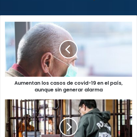
Aumentan
los
casos
de
covid-
19
en
el
país,
Aumentan los casos de covid-19 en el país,
aunque
sin
aunque sin generar alarma
generar
alarma
Condenan
a
hombre
a
siete
años