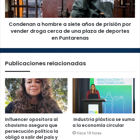
de
prisión
por
Condenan a hombre a siete años de prisión por
vender
droga
vender droga cerca de una plaza de deportes
cerca
en Puntarenas
de
una
plaza
Publicaciones relacionadas
de
deportes
en
Puntarenas
Influencer opositora al
Industria plástica se suma
chavismo asegura que
a la economía circular
persecución política la
Hace 19 horas
obligó a salir del país y