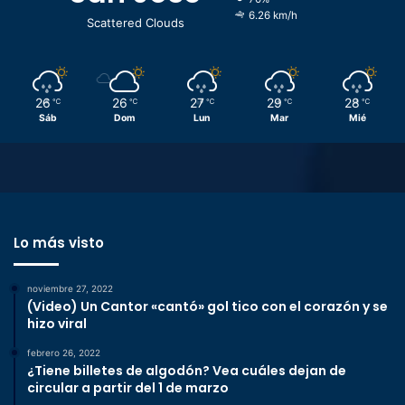
6.26 km/h
Scattered Clouds
26
26
27
29
28
℃
℃
℃
℃
℃
Sáb
Dom
Lun
Mar
Mié
Lo más visto
noviembre 27, 2022
(Video) Un Cantor «cantó» gol tico con el corazón y se
hizo viral
febrero 26, 2022
¿Tiene billetes de algodón? Vea cuáles dejan de
circular a partir del 1 de marzo