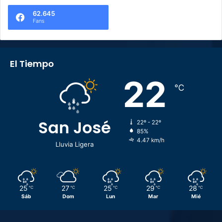
62.645
Fans
El Tiempo
22
℃
San José
22º - 22º
85%
4.47 km/h
Lluvia Ligera
25
27
25
29
28
℃
℃
℃
℃
℃
Sáb
Dom
Lun
Mar
Mié