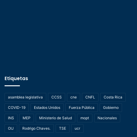
Etiquetas
asamblea legislativa
CCSS
cne
CNFL
Costa Rica
COVID-19
Estados Unidos
Fuerza Pública
Gobierno
INS
MEP
Ministerio de Salud
mopt
Nacionales
OIJ
Rodrigo Chaves.
TSE
ucr