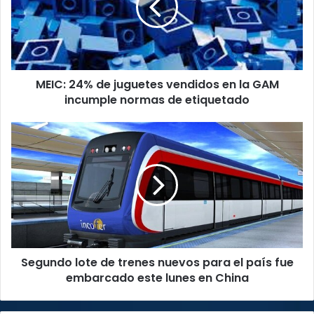
vendidos
en
la
GAM
incumple
MEIC: 24% de juguetes vendidos en la GAM
normas
de
incumple normas de etiquetado
etiquetado
Segundo
lote
de
trenes
nuevos
para
el
país
fue
Segundo lote de trenes nuevos para el país fue
embarcado
este
embarcado este lunes en China
lunes
en