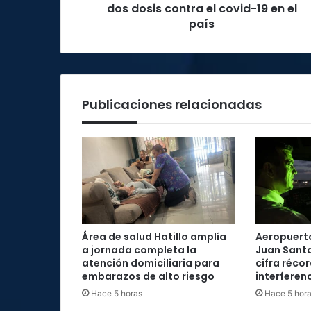
covid-
dos dosis contra el covid-19 en el
19
país
en
el
país
Publicaciones relacionadas
Área de salud Hatillo amplía
Aeropuerto
a jornada completa la
Juan Santa
atención domiciliaria para
cifra réco
embarazos de alto riesgo
interferenc
Hace 5 horas
Hace 5 hor