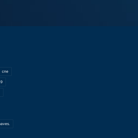
cne
19
haves.