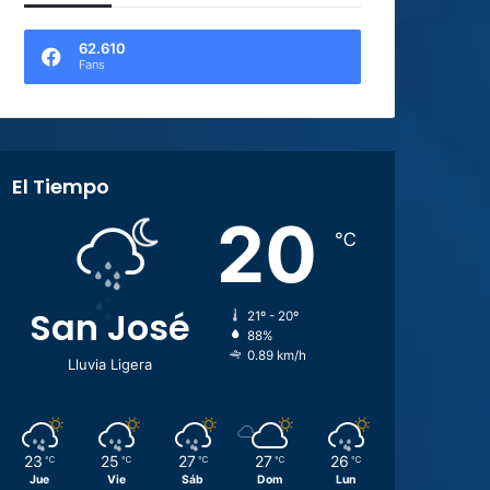
62.610
Fans
El Tiempo
20
℃
San José
21º - 20º
88%
0.89 km/h
Lluvia Ligera
23
25
27
27
26
℃
℃
℃
℃
℃
Jue
Vie
Sáb
Dom
Lun