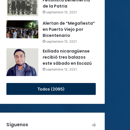
de la Patria
septiembre 15, 2021
Alertan de “Megafiesta”
en Puerto Viejo por
Bicentenario
septiembre 15, 2021
Exiliado nicaragüense
recibió tres balazos
este sábado en Escazú
septiembre 12, 2021
Todos (2095)
Síguenos