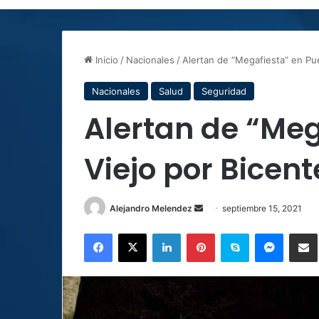
Inicio
/
Nacionales
/
Alertan de “Megafiesta” en Pue
Nacionales
Salud
Seguridad
Alertan de “Meg
Viejo por Bicen
Send
Alejandro Melendez
septiembre 15, 2021
an
Facebook
X
LinkedIn
Pinterest
Skype
Messen
C
email