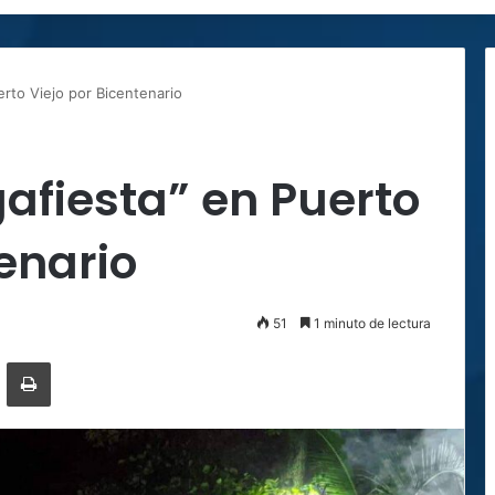
rto Viejo por Bicentenario
afiesta” en Puerto
tenario
51
1 minuto de lectura
ger
ompartir por correo electrónico
Imprimir