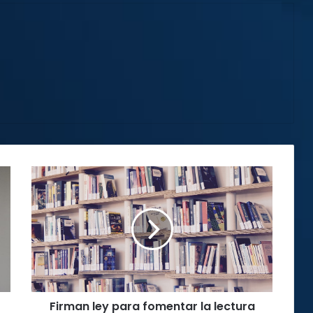
Firman
ley
para
fomentar
la
lectura
y
escritura
Firman ley para fomentar la lectura