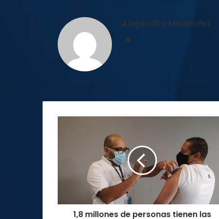
Alejandro Melendez
Sitio
web
1,8
millones
de
personas
tienen
las
dos
dosis
contra
1,8 millones de personas tienen las
el