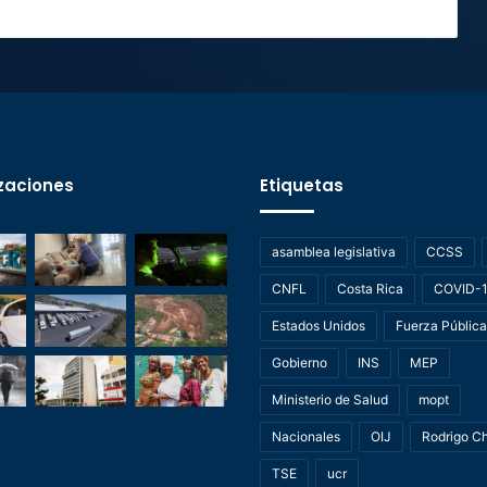
zaciones
Etiquetas
asamblea legislativa
CCSS
CNFL
Costa Rica
COVID-
Estados Unidos
Fuerza Pública
Gobierno
INS
MEP
Ministerio de Salud
mopt
Nacionales
OIJ
Rodrigo C
TSE
ucr