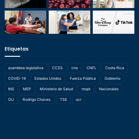
Etiquetas
asamblea legislativa
CCSS
cne
CNFL
Costa Rica
COVID-19
Estados Unidos
Fuerza Pública
Gobierno
INS
MEP
Ministerio de Salud
mopt
Nacionales
OIJ
Rodrigo Chaves.
TSE
ucr