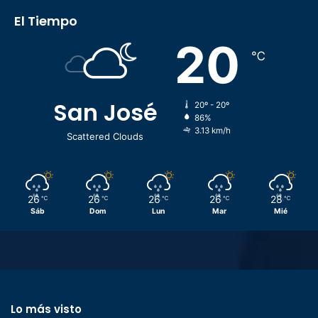
El Tiempo
20
℃
San José
20º - 20º
86%
3.13 km/h
Scattered Clouds
26
26
26
26
28
℃
℃
℃
℃
℃
Sáb
Dom
Lun
Mar
Mié
Lo más visto