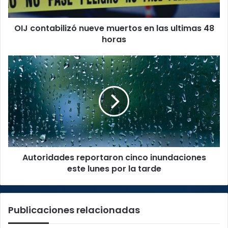
48
horas
OIJ contabilizó nueve muertos en las ultimas 48
horas
Autoridades
reportaron
cinco
inundaciones
este
lunes
por
la
tarde
Autoridades reportaron cinco inundaciones
este lunes por la tarde
Publicaciones relacionadas