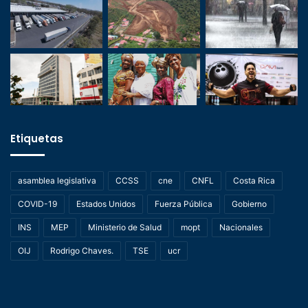
Etiquetas
asamblea legislativa
CCSS
cne
CNFL
Costa Rica
COVID-19
Estados Unidos
Fuerza Pública
Gobierno
INS
MEP
Ministerio de Salud
mopt
Nacionales
OIJ
Rodrigo Chaves.
TSE
ucr