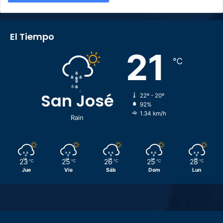
El Tiempo
21
℃
San José
22º - 20º
92%
1.34 km/h
Rain
23
25
26
25
28
℃
℃
℃
℃
℃
Jue
Vie
Sáb
Dom
Lun