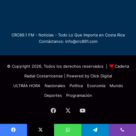
CRC89.1 FM - Noticias - Todo Lo Que Importa en Costa Rica
Contáctanos: info@crc891.com
© Copyright 2026, Todos los derechos reservados |
Cadena
Radial Costarricense
| Powered by
Click Digital
ULTIMA HORA
Nacionales
Política
Economía
Mundo
Deportes
Programación
Facebook
X
YouTube
Facebook
X
WhatsApp
Telegram
Viber