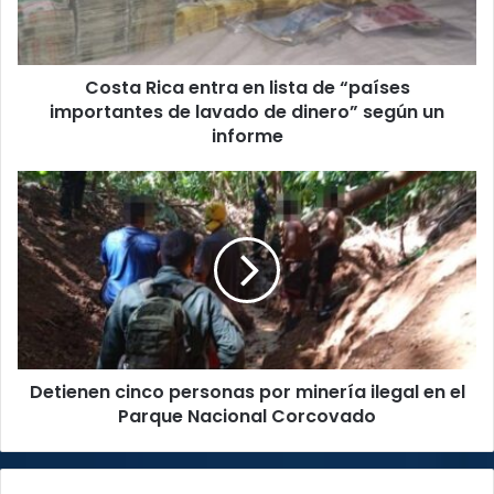
“países
importantes
de
Costa Rica entra en lista de “países
lavado
de
importantes de lavado de dinero” según un
dinero”
informe
según
un
Detienen
informe
cinco
personas
por
minería
ilegal
en
el
Parque
Detienen cinco personas por minería ilegal en el
Nacional
Corcovado
Parque Nacional Corcovado