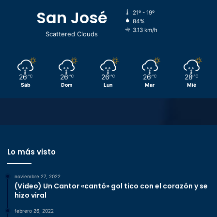
San José
21º - 19º
84%
3.13 km/h
Scattered Clouds
26
26
26
26
28
℃
℃
℃
℃
℃
Sáb
Dom
Lun
Mar
Mié
Lo más visto
noviembre 27, 2022
(Video) Un Cantor «cantó» gol tico con el corazón y se
hizo viral
febrero 26, 2022