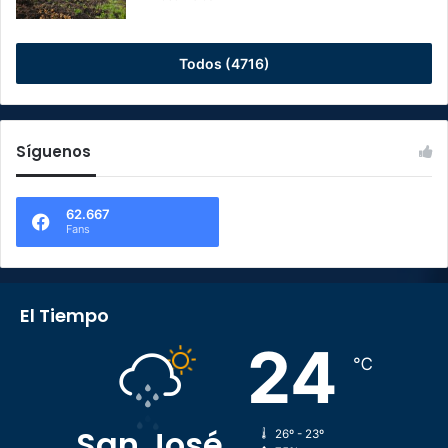
Todos (4716)
Síguenos
62.667
Fans
El Tiempo
24
℃
San José
26º - 23º