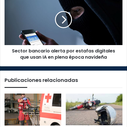
bancario
alerta
por
estafas
digitales
que
usan
IA
Sector bancario alerta por estafas digitales
en
plena
que usan IA en plena época navideña
época
navideña
Publicaciones relacionadas