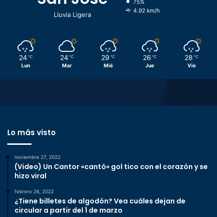
75%
4.92 km/h
Lluvia Ligera
24
24
29
26
28
℃
℃
℃
℃
℃
Lun
Mar
Mié
Jue
Vie
Lo más visto
noviembre 27, 2022
(Video) Un Cantor «cantó» gol tico con el corazón y se
hizo viral
febrero 26, 2022
¿Tiene billetes de algodón? Vea cuáles dejan de
circular a partir del 1 de marzo