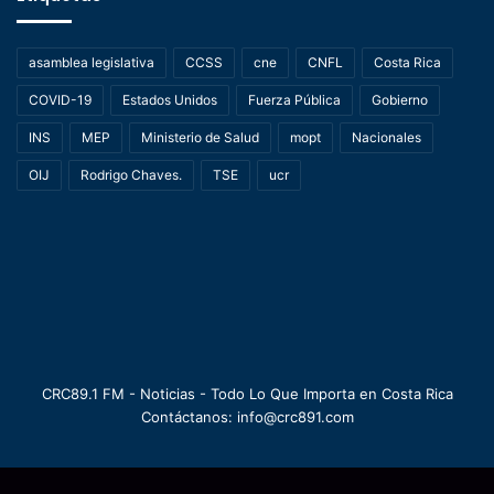
asamblea legislativa
CCSS
cne
CNFL
Costa Rica
COVID-19
Estados Unidos
Fuerza Pública
Gobierno
INS
MEP
Ministerio de Salud
mopt
Nacionales
OIJ
Rodrigo Chaves.
TSE
ucr
CRC89.1 FM - Noticias - Todo Lo Que Importa en Costa Rica
Contáctanos: info@crc891.com