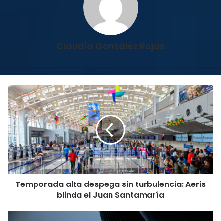
Claudia González Rojas
Temporada
alta
despega
sin
turbulencia:
Aeris
blinda
el
Juan
Temporada alta despega sin turbulencia: Aeris
Santamaría
blinda el Juan Santamaría
Sector