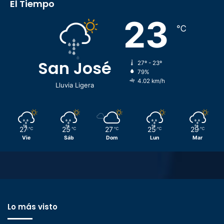
El Tiempo
23
℃
San José
27º - 23º
79%
4.02 km/h
Lluvia Ligera
27
25
27
25
29
℃
℃
℃
℃
℃
Vie
Sáb
Dom
Lun
Mar
Lo más visto