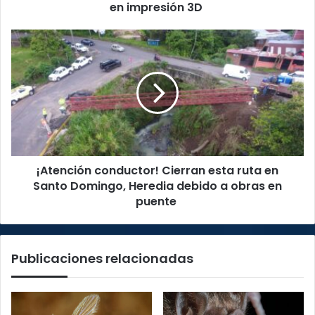
un
en impresión 3D
auto
miniatura
¡Atención
en
conductor!
impresión
Cierran
3D
esta
ruta
en
Santo
Domingo,
Heredia
¡Atención conductor! Cierran esta ruta en
debido
a
Santo Domingo, Heredia debido a obras en
obras
puente
en
puente
Publicaciones relacionadas