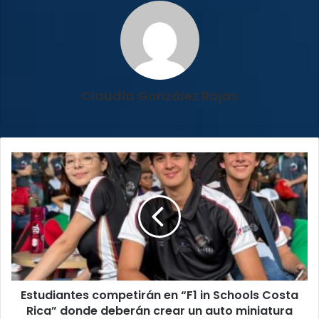
Claudia González Rojas
Estudiantes
competirán
en
“F1
in
Schools
Costa
Rica”
donde
Estudiantes competirán en “F1 in Schools Costa
deberán
crear
Rica” donde deberán crear un auto miniatura