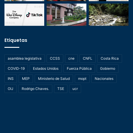
Etiquetas
asamblea legislativa
CCSS
cne
CNFL
Costa Rica
COVID-19
Estados Unidos
Fuerza Pública
Gobierno
INS
MEP
Ministerio de Salud
mopt
Nacionales
OIJ
Rodrigo Chaves.
TSE
ucr