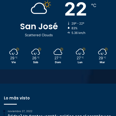
22
℃
San José
29º - 22º
83%
5.36 km/h
Scattered Clouds
29
26
27
27
29
℃
℃
℃
℃
℃
Vie
Sáb
Dom
Lun
Mar
Lo más visto
noviembre 27, 2022