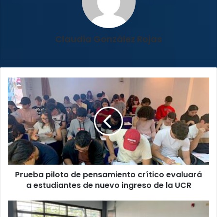
Claudia González Rojas
Prueba
piloto
de
pensamiento
crítico
evaluará
a
estudiantes
de
Prueba piloto de pensamiento crítico evaluará
nuevo
ingreso
a estudiantes de nuevo ingreso de la UCR
de
la
Ebais
UCR
La