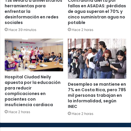
TSE llevará a universitarios
Contraloría alerta por
herramientas para
fallas en ASADAS: pérdidas
enfrentar la
de agua superan el 70% y
desinformación en redes
cinco suministran agua no
sociales
potable
Hace 39 minutos
Hace 2 horas
Hospital Ciudad Neily
apuesta por la educación
Desempleo se mantiene en
para reducir
7% en Costa Rica, pero 785
complicaciones en
mil personas trabajan en
pacientes con
la informalidad, según
insuficiencia cardiaca
INEC
Hace 2 horas
Hace 2 horas