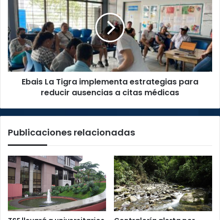
Tigra
implementa
estrategias
para
reducir
ausencias
a
Ebais La Tigra implementa estrategias para
citas
médicas
reducir ausencias a citas médicas
Publicaciones relacionadas