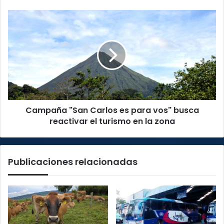
Campaña
"San
Carlos
es
para
vos"
busca
reactivar
el
Campaña "San Carlos es para vos" busca
turismo
en
reactivar el turismo en la zona
la
zona
Publicaciones relacionadas