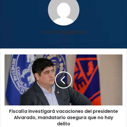
Lorena Bogantes
Fiscalía
investigará
vacaciones
del
presidente
Alvarado,
mandatario
asegura
que
Fiscalía investigará vacaciones del presidente
no
hay
Alvarado, mandatario asegura que no hay
delito
delito