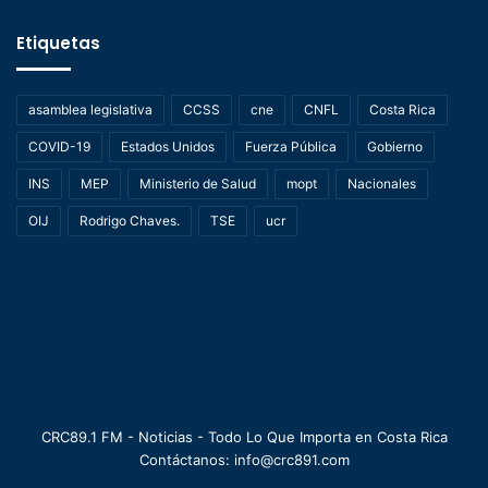
Etiquetas
asamblea legislativa
CCSS
cne
CNFL
Costa Rica
COVID-19
Estados Unidos
Fuerza Pública
Gobierno
INS
MEP
Ministerio de Salud
mopt
Nacionales
OIJ
Rodrigo Chaves.
TSE
ucr
CRC89.1 FM - Noticias - Todo Lo Que Importa en Costa Rica
Contáctanos: info@crc891.com