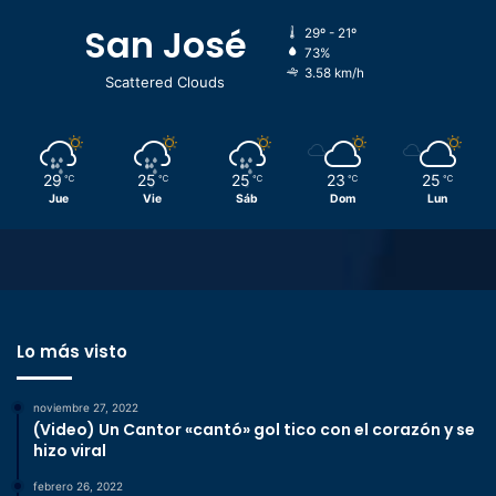
San José
29º - 21º
73%
3.58 km/h
Scattered Clouds
29
25
25
23
25
℃
℃
℃
℃
℃
Jue
Vie
Sáb
Dom
Lun
Lo más visto
noviembre 27, 2022
(Video) Un Cantor «cantó» gol tico con el corazón y se
hizo viral
febrero 26, 2022