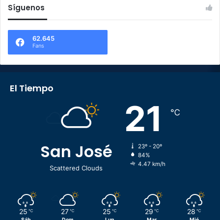
Síguenos
62.645
Fans
El Tiempo
21
℃
San José
23º - 20º
84%
4.47 km/h
Scattered Clouds
25
27
25
29
28
℃
℃
℃
℃
℃
Sáb
Dom
Lun
Mar
Mié