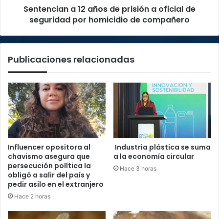
Sentencian a 12 años de prisión a oficial de
seguridad
por
seguridad por homicidio de compañero
homicidio
de
compañero
Publicaciones relacionadas
Influencer opositora al
Industria plástica se suma
chavismo asegura que
a la economía circular
persecución política la
Hace 3 horas
obligó a salir del país y
pedir asilo en el extranjero
Hace 2 horas