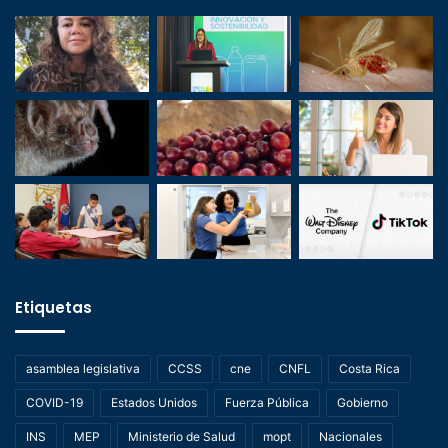
Etiquetas
asamblea legislativa
CCSS
cne
CNFL
Costa Rica
COVID-19
Estados Unidos
Fuerza Pública
Gobierno
INS
MEP
Ministerio de Salud
mopt
Nacionales