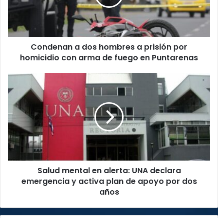
prisión
por
homicidio
con
Condenan a dos hombres a prisión por
arma
de
homicidio con arma de fuego en Puntarenas
fuego
en
Salud
Puntarenas
mental
en
alerta:
UNA
declara
emergencia
y
activa
Salud mental en alerta: UNA declara
plan
de
emergencia y activa plan de apoyo por dos
apoyo
años
por
dos