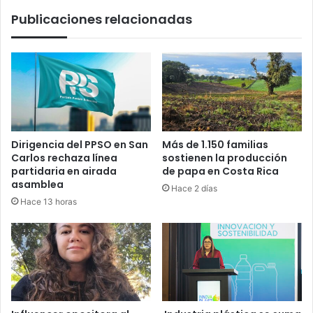
años
Publicaciones relacionadas
Dirigencia del PPSO en San
Más de 1.150 familias
Carlos rechaza línea
sostienen la producción
partidaria en airada
de papa en Costa Rica
asamblea
Hace 2 días
Hace 13 horas