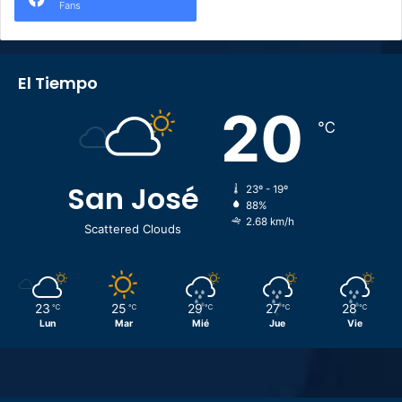
Fans
El Tiempo
20
℃
San José
23º - 19º
88%
2.68 km/h
Scattered Clouds
23
25
29
27
28
℃
℃
℃
℃
℃
Lun
Mar
Mié
Jue
Vie