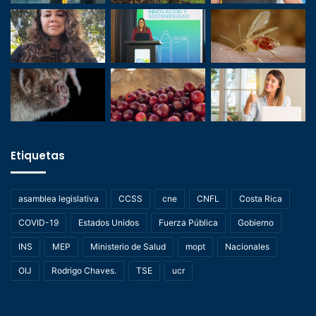
Etiquetas
asamblea legislativa
CCSS
cne
CNFL
Costa Rica
COVID-19
Estados Unidos
Fuerza Pública
Gobierno
INS
MEP
Ministerio de Salud
mopt
Nacionales
OIJ
Rodrigo Chaves.
TSE
ucr